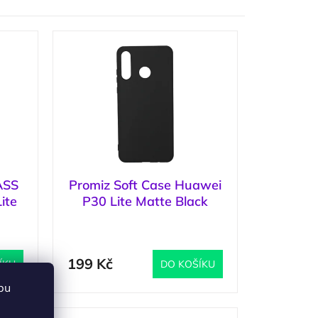
ASS
Promiz Soft Case Huawei
ite
P30 Lite Matte Black
3 ks
)
(
3 ks
)
199 Kč
ÍKU
DO KOŠÍKU
bu