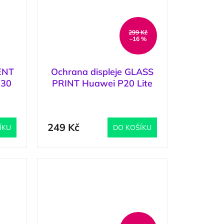
299 Kč
–16 %
ENT
Ochrana displeje GLASS
P30
PRINT Huawei P20 Lite
černá
2 ks
)
(
3 ks
)
249 Kč
ÍKU
DO KOŠÍKU