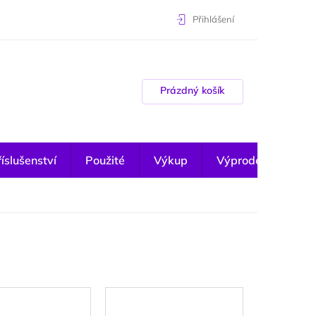
Přihlášení
Nákupní košík
Prázdný košík
íslušenství
Použité
Výkup
Výprodej