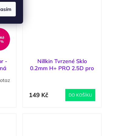
lasím
 Kč
 %
r -
Nillkin Tvrzené Sklo
rná
0.2mm H+ PRO 2.5D pro
Huawei P40 Lite
otaz
(
3 ks
)
Průměrné
hodnocení
produktu
149 Kč
DO KOŠÍKU
je
5,0
z
5
hvězdiček.