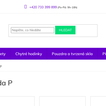
+420 733 399 899
(Po-Pá: 9h-18h)
HLEDAT
ety
Chytré hodinky
Pouzdra a tvrzená skla
Př
 P
da P