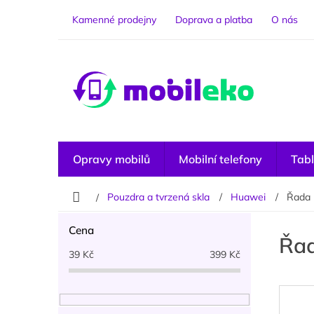
Přejít
na
Kamenné prodejny
Doprava a platba
O nás
obsah
Opravy mobilů
Mobilní telefony
Tabl
Domů
Pouzdra a tvrzená skla
Huawei
Řada
P
Cena
o
Řa
s
39
Kč
399
Kč
t
r
a
n