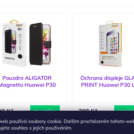
Pouzdro ALIGATOR
Ochrana displeje GL
Magnetto Huawei P30
PRINT Huawei P30 L
Lite, Black
černá
(
1 ks
)
(
99 Kč
299 Kč
DO KOŠÍKU
DO KOŠ
web používá soubory cookie. Dalším procházením tohoto we
jete souhlas s jejich používáním.