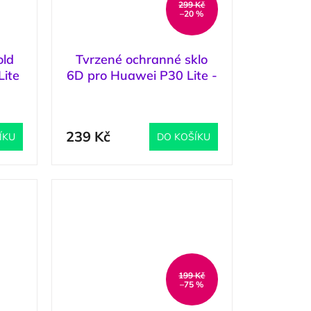
299 Kč
–20 %
old
Tvrzené ochranné sklo
Lite
6D pro Huawei P30 Lite -
Black / Černá
4 ks
)
(
1 ks
)
239 Kč
ÍKU
DO KOŠÍKU
199 Kč
–75 %