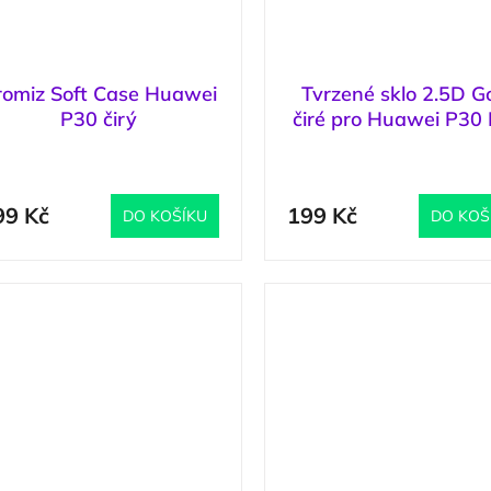
romiz Soft Case Huawei
Tvrzené sklo 2.5D G
P30 čirý
čiré pro Huawei P30 
(
1 ks
)
(
99 Kč
199 Kč
DO KOŠÍKU
DO KOŠ