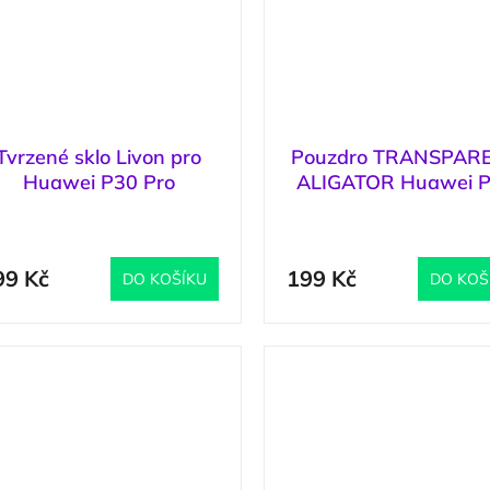
Tvrzené sklo Livon pro
Pouzdro TRANSPAR
Huawei P30 Pro
ALIGATOR Huawei 
Lite
(
1 ks
)
(
99 Kč
199 Kč
DO KOŠÍKU
DO KOŠ