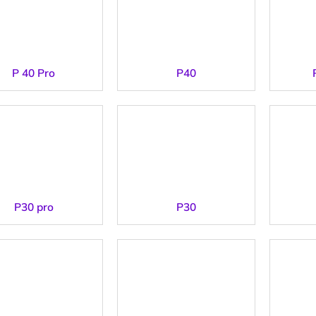
P 40 Pro
P40
P30 pro
P30