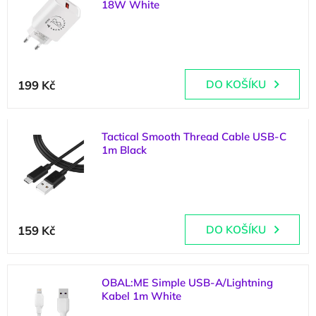
o
18W White
p
d
i
u
(
>5 ks
)
s
k
p
t
r
ů
199 Kč
DO KOŠÍKU
o
d
u
k
Tactical Smooth Thread Cable USB-C
t
1m Black
ů
(
>5 ks
)
Průměrné
hodnocení
159 Kč
DO KOŠÍKU
produktu
je
5,0
z
OBAL:ME Simple USB-A/Lightning
5
Kabel 1m White
hvězdiček.