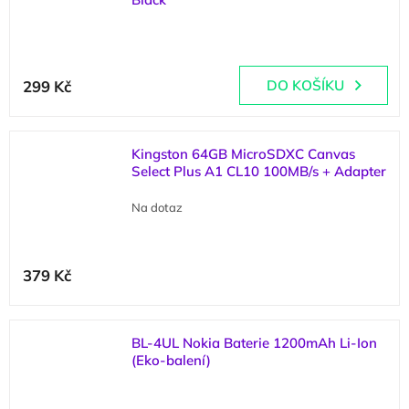
(
4 ks
)
299 Kč
DO KOŠÍKU
Kingston 64GB MicroSDXC Canvas
Select Plus A1 CL10 100MB/s + Adapter
Na dotaz
379 Kč
BL-4UL Nokia Baterie 1200mAh Li-Ion
(Eko-balení)
(
1 ks
)