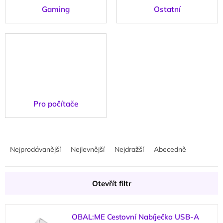
Gaming
Ostatní
Pro počítače
Ř
a
Nejprodávanější
Nejlevnější
Nejdražší
Abecedně
z
e
n
Otevřít filtr
í
p
V
r
OBAL:ME Cestovní Nabíječka USB-A
ý