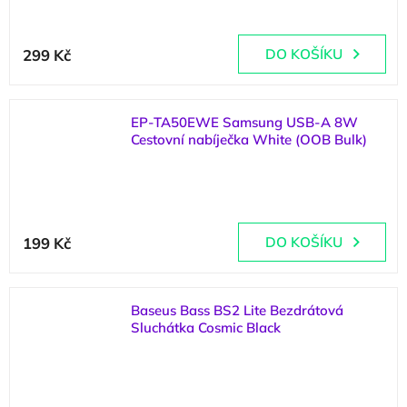
Průměrné
hodnocení
299 Kč
DO KOŠÍKU
produktu
je
5,0
z
EP-TA50EWE Samsung USB-A 8W
5
Cestovní nabíječka White (OOB Bulk)
hvězdiček.
(
>5 ks
)
199 Kč
DO KOŠÍKU
Baseus Bass BS2 Lite Bezdrátová
Sluchátka Cosmic Black
(
1 ks
)