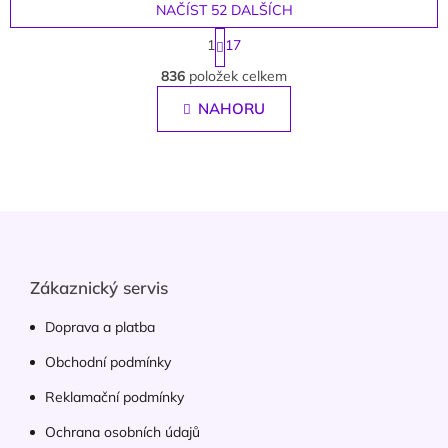
NAČÍST 52 DALŠÍCH
S
1
17
t
O
r
836
položek celkem
á
v
n
l
NAHORU
k
á
o
d
v
a
á
c
n
í
í
Z
p
r
á
v
p
k
a
Zákaznický servis
y
t
v
í
Doprava a platba
ý
p
Obchodní podmínky
i
s
Reklamační podmínky
u
Ochrana osobních údajů