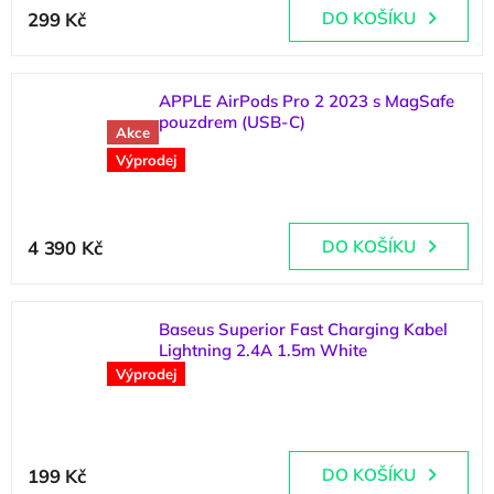
hodnocení
299 Kč
DO KOŠÍKU
produktu
je
5,0
z
APPLE AirPods Pro 2 2023 s MagSafe
5
pouzdrem (USB-C)
Akce
hvězdiček.
(
4 ks
)
Výprodej
Průměrné
hodnocení
4 390 Kč
DO KOŠÍKU
produktu
je
5,0
z
Baseus Superior Fast Charging Kabel
5
Lightning 2.4A 1.5m White
hvězdiček.
Výprodej
(
>5 ks
)
199 Kč
DO KOŠÍKU