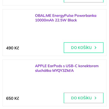
produktu
je
5,0
z
OBAL:ME EnergyPulse Powerbanka
5
10000mAh 22.5W Black
hvězdiček.
(
5 ks
)
490 Kč
DO KOŠÍKU
APPLE EarPods s USB-C konektorem
sluchátka MYQY3ZM/A
(
2 ks
)
650 Kč
DO KOŠÍKU