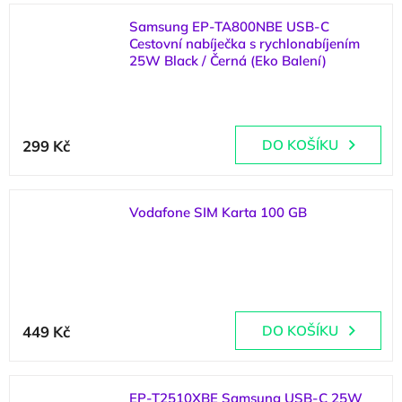
Samsung EP-TA800NBE USB-C
Cestovní nabíječka s rychlonabíjením
25W Black / Černá (Eko Balení)
(
1 ks
)
299 Kč
DO KOŠÍKU
Vodafone SIM Karta 100 GB
(
5 ks
)
449 Kč
DO KOŠÍKU
EP-T2510XBE Samsung USB-C 25W