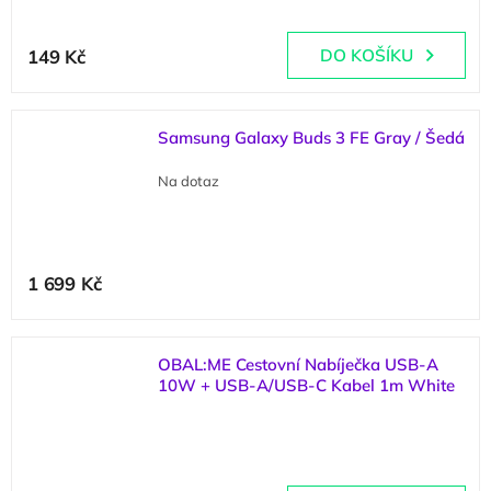
Průměrné
hodnocení
149 Kč
DO KOŠÍKU
produktu
je
5,0
z
Samsung Galaxy Buds 3 FE Gray / Šedá
5
hvězdiček.
Na dotaz
1 699 Kč
OBAL:ME Cestovní Nabíječka USB-A
10W + USB-A/USB-C Kabel 1m White
(
>5 ks
)
Průměrné