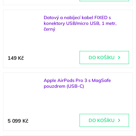
Datový a nabíjecí kabel FIXED s
konektory USB/micro USB, 1 metr,
černý
(
>5 ks
)
149 Kč
DO KOŠÍKU
Apple AirPods Pro 3 s MagSafe
pouzdrem (USB-C)
(
>5 ks
)
5 099 Kč
DO KOŠÍKU