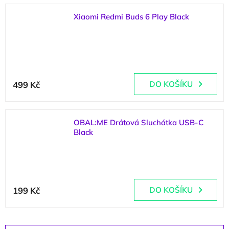
5,0
z
Xiaomi Redmi Buds 6 Play Black
5
(
4 ks
)
hvězdiček.
Průměrné
hodnocení
499 Kč
DO KOŠÍKU
produktu
je
5,0
z
OBAL:ME Drátová Sluchátka USB-C
5
Black
hvězdiček.
(
>5 ks
)
199 Kč
DO KOŠÍKU