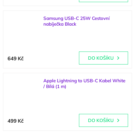
produktu
je
5,0
z
Samsung USB-C 25W Cestovní
5
nabíječka Black
hvězdiček.
(
>5 ks
)
649 Kč
DO KOŠÍKU
Apple Lightning to USB-C Kabel White
/ Bílá (1 m)
(
>5 ks
)
499 Kč
DO KOŠÍKU