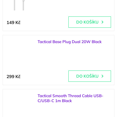
(
>5 ks
)
149 Kč
DO KOŠÍKU
Tactical Base Plug Dual 20W Black
(
>5 ks
)
Průměrné
hodnocení
299 Kč
DO KOŠÍKU
produktu
je
5,0
z
Tactical Smooth Thread Cable USB-
5
C/USB-C 1m Black
hvězdiček.
(
>5 ks
)