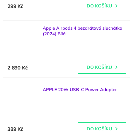
299 Kč
DO KOŠÍKU
Apple Airpods 4 bezdrátová sluchátka
(2024) Bílá
(
>5 ks
)
2 890 Kč
DO KOŠÍKU
APPLE 20W USB-C Power Adapter
(
>5 ks
)
Průměrné
hodnocení
389 Kč
DO KOŠÍKU