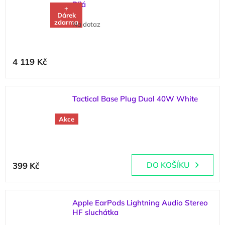
Bílá
+
Dárek
zdarma
Na dotaz
4 119 Kč
Tactical Base Plug Dual 40W White
(
3 ks
)
Akce
399 Kč
DO KOŠÍKU
Apple EarPods Lightning Audio Stereo
HF sluchátka