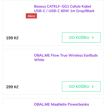
Baseus CATKLF-GG1 Cafule Kabel
USB-C / USB-C 60W 1m Gray/Black
Akce
(
>5 ks
)
Průměrné
hodnocení
199 Kč
DO KOŠÍKU
produktu
je
5,0
z
OBAL:ME Flow True Wireless EarBuds
5
White
hvězdiček.
(
4 ks
)
299 Kč
DO KOŠÍKU
OBAL:ME MagNetix Powerbanka