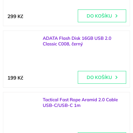
Průměrné
hodnocení
299 Kč
DO KOŠÍKU
produktu
je
5,0
z
ADATA Flash Disk 16GB USB 2.0
5
Classic C008, černý
hvězdiček.
(
>5 ks
)
199 Kč
DO KOŠÍKU
Tactical Fast Rope Aramid 2.0 Cable
USB-C/USB-C 1m
(
>5 ks
)