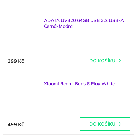
ADATA UV320 64GB USB 3.2 USB-A
Černá-Modrá
(
>5 ks
)
399 Kč
DO KOŠÍKU
Xiaomi Redmi Buds 6 Play White
(
4 ks
)
Průměrné
hodnocení
499 Kč
DO KOŠÍKU
produktu
je