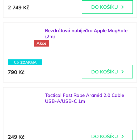
2 749 Kč
DO KOŠÍKU
Bezdrátová nabíječka Apple MagSafe
(2m)
Akce
(
>5 ks
)
Z
ZDARMA
D
A
790 Kč
DO KOŠÍKU
R
M
A
Tactical Fast Rope Aramid 2.0 Cable
USB-A/USB-C 1m
(
>5 ks
)
Průměrné
hodnocení
249 Kč
DO KOŠÍKU