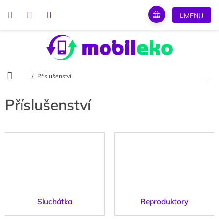
Přejít
na
obsah
Domů
Příslušenství
Příslušenství
Sluchátka
Reproduktory