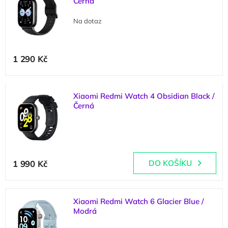
Černá
p
d
i
u
Na dotaz
s
k
p
t
r
ů
1 290 Kč
o
d
u
k
Xiaomi Redmi Watch 4 Obsidian Black /
t
Černá
ů
(
1 ks
)
1 990 Kč
DO KOŠÍKU
Xiaomi Redmi Watch 6 Glacier Blue /
Modrá