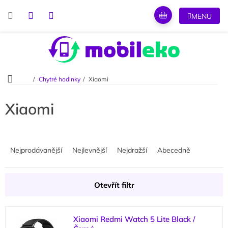
Přejít
na
obsah
Domů
Chytré hodinky
Xiaomi
Xiaomi
Ř
a
Nejprodávanější
Nejlevnější
Nejdražší
Abecedně
z
e
n
Otevřít filtr
í
p
V
r
Xiaomi Redmi Watch 5 Lite Black /
ý
o