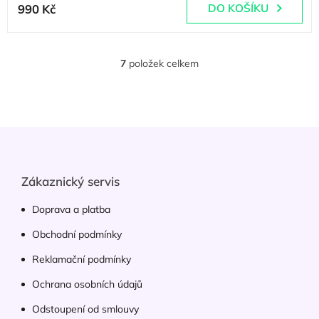
990 Kč
DO KOŠÍKU
7
položek celkem
O
v
l
á
d
Z
a
á
c
p
í
p
a
Zákaznický servis
r
t
v
í
Doprava a platba
k
y
Obchodní podmínky
v
ý
Reklamační podmínky
p
Ochrana osobních údajů
i
s
Odstoupení od smlouvy
u