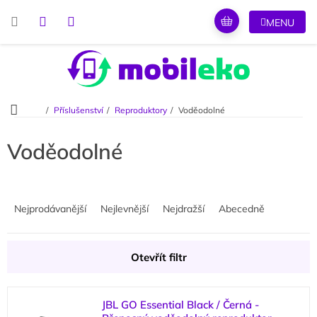
Přejít
na
obsah
Domů
Příslušenství
Reproduktory
Voděodolné
Voděodolné
Ř
a
Nejprodávanější
Nejlevnější
Nejdražší
Abecedně
z
e
n
Otevřít filtr
í
p
V
r
JBL GO Essential Black / Černá -
ý
o