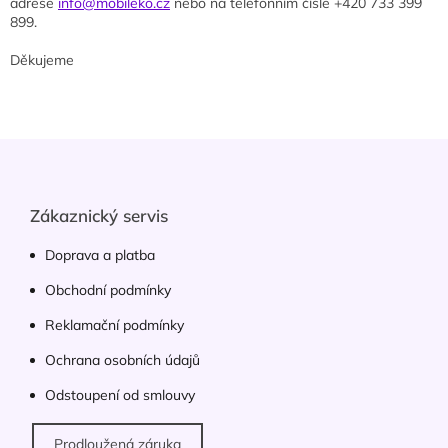
adrese
info@mobileko.cz
nebo na telefonním čísle +420 733 399
899.
Děkujeme
Z
á
p
a
Zákaznický servis
t
í
Doprava a platba
Obchodní podmínky
Reklamační podmínky
Ochrana osobních údajů
Odstoupení od smlouvy
Prodloužená záruka