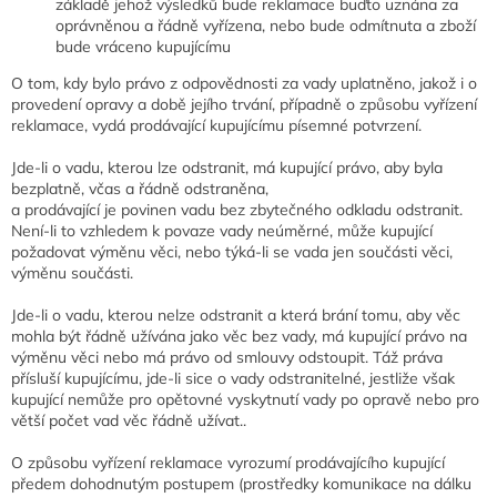
základě jehož výsledků bude reklamace buďto uznána za
oprávněnou a řádně vyřízena, nebo bude odmítnuta a zboží
bude vráceno kupujícímu
O tom, kdy bylo právo z odpovědnosti za vady uplatněno, jakož i o
provedení opravy a době jejího trvání, případně o způsobu vyřízení
reklamace, vydá prodávající kupujícímu písemné potvrzení.
Jde-li o vadu, kterou lze odstranit, má kupující právo, aby byla
bezplatně, včas a řádně odstraněna,
a prodávající je povinen vadu bez zbytečného odkladu odstranit.
Není-li to vzhledem k povaze vady neúměrné, může kupující
požadovat výměnu věci, nebo týká-li se vada jen součásti věci,
výměnu součásti.
Jde-li o vadu, kterou nelze odstranit a která brání tomu, aby věc
mohla být řádně užívána jako věc bez vady, má kupující právo na
výměnu věci nebo má právo od smlouvy odstoupit. Táž práva
přísluší kupujícímu, jde-li sice o vady odstranitelné, jestliže však
kupující nemůže pro opětovné vyskytnutí vady po opravě nebo pro
větší počet vad věc řádně užívat..
O způsobu vyřízení reklamace vyrozumí prodávajícího kupující
předem dohodnutým postupem (prostředky komunikace na dálku