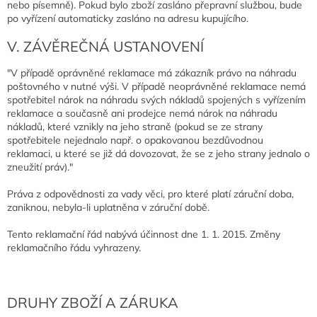
nebo písemně). Pokud bylo zboží zasláno přepravní službou, bude
po vyřízení automaticky zasláno na adresu kupujícího.
V. ZÁVĚREČNÁ USTANOVENÍ
"V případě oprávněné reklamace má zákazník právo na náhradu
poštovného v nutné výši. V případě neoprávněné reklamace nemá
spotřebitel nárok na náhradu svých nákladů spojených s vyřízením
reklamace a současně ani prodejce nemá nárok na náhradu
nákladů, které vznikly na jeho straně (pokud se ze strany
spotřebitele nejednalo např. o opakovanou bezdůvodnou
reklamaci, u které se již dá dovozovat, že se z jeho strany jednalo o
zneužití práv)."
Práva z odpovědnosti za vady věci, pro které platí záruční doba,
zaniknou, nebyla-li uplatněna v záruční době.
Tento reklamační řád nabývá účinnost dne 1. 1. 2015. Změny
reklamačního řádu vyhrazeny.
DRUHY ZBOŽÍ A ZÁRUKA