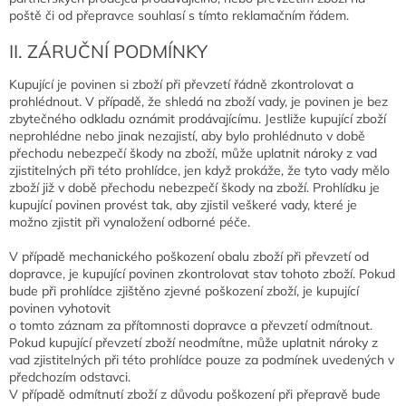
poště či od přepravce souhlasí s tímto reklamačním řádem.
II. ZÁRUČNÍ PODMÍNKY
Kupující je povinen si zboží při převzetí řádně zkontrolovat a
prohlédnout. V případě, že shledá na zboží vady, je povinen je bez
zbytečného odkladu oznámit prodávajícímu. Jestliže kupující zboží
neprohlédne nebo jinak nezajistí, aby bylo prohlédnuto v době
přechodu nebezpečí škody na zboží, může uplatnit nároky z vad
zjistitelných při této prohlídce, jen když prokáže, že tyto vady mělo
zboží již v době přechodu nebezpečí škody na zboží. Prohlídku je
kupující povinen provést tak, aby zjistil veškeré vady, které je
možno zjistit při vynaložení odborné péče.
V případě mechanického poškození obalu zboží při převzetí od
dopravce, je kupující povinen zkontrolovat stav tohoto zboží. Pokud
bude při prohlídce zjištěno zjevné poškození zboží, je kupující
povinen vyhotovit
o tomto záznam za přítomnosti dopravce a převzetí odmítnout.
Pokud kupující převzetí zboží neodmítne, může uplatnit nároky z
vad zjistitelných při této prohlídce pouze za podmínek uvedených v
předchozím odstavci.
V případě odmítnutí zboží z důvodu poškození při přepravě bude