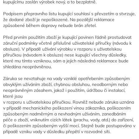
kupujícímu zaslán výrobek nový, a to bezplatně.
Podpisem přepravního listu kupující souhlasí s převzetím a stvrzuje,
že dodané zboží je nepoškozené. Na pozdější reklamace
způsobené během dopravy nebude brán zřetel.
Před prvním použitím zboží je kupující povinen řádně prostudovat
záruční podmínky včetně příslušné uživatelské příručky (návodu k
obsluze). V případě užívání výrobku v rozporu s uživatelskou
příručkou (návodem k obsluze) nese kupující všechny důsledky,
které mu tímto vzniknou, sám a jejich následná reklamace bude
shledána neoprávněnou.
Záruka se nevztahuje na vady vzniklé opotřebením způsobeným
obvyklým užíváním zboží, chybnou obsluhou, neodborným nebo
neoprávněným zásahem, jakož i použitím, údržbou či instalací,
které jsou
v rozporu s uživatelskou příručkou. Rovněž nebude záruka uznána
v případě mechanického poškození vinou zákazníka, poškozením
způsobeným nadměrným a nevhodným užíváním, zanedbáním
péče o zboží, vniknutím cizích látek (prachu, vody, atd.) do zařízení,
či poškozením způsobeným vyšší mocí. Stejně bude postupováno v
případě vzniku vady v důsledku přepětí v rozvodné síti.