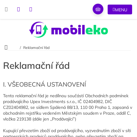
Přejít
na
obsah
Domů
Reklamační řád
Reklamační řád
I. VŠEOBECNÁ USTANOVENÍ
Tento reklamační řád je nedílnou součástí Obchodních podmínek
prodávajícího Upex Investments s.r.o., IČ 02404982, DIČ
CZ02404982, se sídlem Spálená 88/13, 110 00 Praha 1, zapsaná v
obchodním rejstříku vedeném Městským soudem v Praze, oddíl C,
vložka 219138 (dále jen ,,Prodávající”)
Kupující převzetím zboží od prodávajícího, vyzvednutím zboží v síti
partnerských prodejců prodávajícího, nebo převzetím zboží na