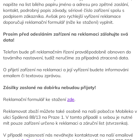
napište na list bílého papíru jméno a adresu pro zpětné zaslání,
kontakt, podrobný popis závady, sériové číslo zařízení spolu s
podpisem zákazníka. Avšak pro rychlejší vyřízení reklamace
doporučuji reklamační formulář (níže ke stažení) vyplnit.
Prosím před odesláním zařízení na reklamaci zálohujte svá
data!
Telefon bude při reklamačním řízení pravděpodobně obnoven do
továrního nastavení, tudíž neručíme za případná ztracená data.
O přijetí zařízení na reklamaci a její vyřízení budete informováni
emailem či textovou zprávou.
Zásilky zaslané na dobírku nebudou přijaty!
Reklamační formulář ke stažení
zde
.
Reklamovat zboží můžete také osobně na naši pobočce Mobileko v
ulici Spálená 88/13 na Praze 1. V tomto případě s sebou je nutné
mít pouze zařízení určeno k reklamaci a záruční list (stvrzenka).
V případě nejasností nás neváhejte kontaktovat na naší emailové