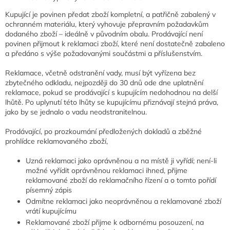
Kupující je povinen předat zboží kompletní, a patřičně zabalený v
ochranném materiálu, který vyhovuje přepravním požadavkům
dodaného zboží – ideálně v původním obalu. Prodávající není
povinen přijmout k reklamaci zboží, které není dostatečně zabaleno
a předáno s výše požadovanými součástmi a příslušenstvím.
Reklamace, včetně odstranění vady, musí být vyřízena bez
zbytečného odkladu, nejpozději do 30 dnů ode dne uplatnění
reklamace, pokud se prodávající s kupujícím nedohodnou na delší
lhůtě. Po uplynutí této lhůty se kupujícímu přiznávají stejná práva,
jako by se jednalo o vadu neodstranitelnou.
Prodávající, po prozkoumání předložených dokladů a zběžné
prohlídce reklamovaného zboží,
Uzná reklamaci jako oprávněnou a na místě ji vyřídí; není-li
možné vyřídit oprávněnou reklamaci ihned, přijme
reklamované zboží do reklamačního řízení a o tomto pořídí
písemný zápis
Odmítne reklamaci jako neoprávněnou a reklamované zboží
vrátí kupujícímu
Reklamované zboží přijme k odbornému posouzení, na