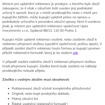
Místem pro uplatnění reklamace je prodejce, u kterého bylo zboží
zakoupeno. Je-li však v záručním listě uveden jiný podnikatel
určený k opravě, který je v místě prodávajícího nebo v místě pro
kupujícího bližším, může kupující uplatnit právo na opravu u
podnikatele určeného k provedení záruční opravy. Není-li uvedeno
jinak, je místem pro uplatnění reklamace společnost Upex
Investments s.r.o., Spálená 88/13, 110 00 Praha 1.
Kupující může uplatnit reklamaci osobně, nebo zasláním zboží k
reklamaci přepravní službou (spediční společností, poštou apod.). V
případě zaslání zboží k reklamaci touto formou je kupující povinen
přiložit reklamační formulář, který je ke stažení
zde
V případě zaslání vadného zboží k reklamaci přepravní službou
hradí přepravné kupující. Zásilka která bude zaslána na náklady
prodávajícího nebude přijata.
Zásilka s vadným zbožím musí obsahovat:
Reklamované zboží včetně kompletního příslušenství
Originál, nebo kopii prodejního dokladu
Platný záruční list
Řádně vyplněný reklamační formulář !