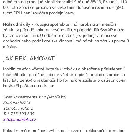
odběrem na prodejně Mobileko v ulici Spálená 88/13, Praha 1, 110
00. Toto zboží se prodává ve zvláštním daňovém režimu dle §90,
tudíž DPH není součástí prodejní ceny.
Náhradní díly
-
Kupující spotřebitel má nárok na 24 měsíční
záruku v případě nákupu nového dílu, v případě dílů SWAP může
být záruka smluvní. U odběratelů zboží jež jednají v rámci své
obchodní nebo podnikatelské činnosti, má nárok na záruku pouze 3
měsíce.
JAK REKLAMOVAT
Mobilní telefon včetně baterie (krabičku a obsažené příslušenství
také přibalte) patřičně zabalte včetně kopie či originálu záručního
listu (stvrzenky) a reklamačního formuláře zašlete prostřednictvím
kurýra či poštou na adresu:
Upex Investments s.r.o.(Mobileko)
Spálená 88/13
110 00, Praha 1
Tel: 733 399 899
info@mobileko.cz
Pokud nemáte možnost vytisknout a vyplnit reklamační formulář,