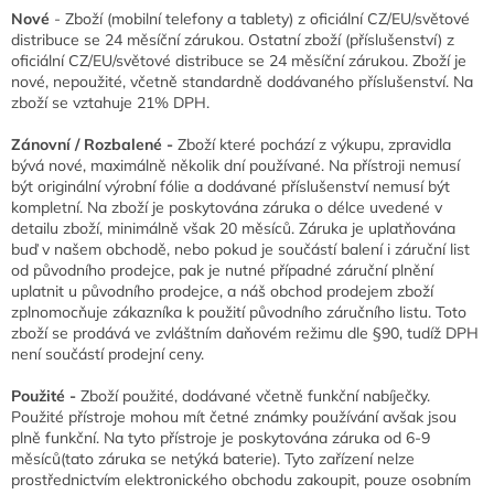
Nové
- Zboží (mobilní telefony a tablety) z oficiální CZ/EU/světové
distribuce se 24 měsíční zárukou. Ostatní zboží (příslušenství) z
oficiální CZ/EU/světové distribuce se 24 měsíční zárukou. Zboží je
nové, nepoužité, včetně standardně dodávaného příslušenství. Na
zboží se vztahuje 21% DPH.
Zánovní / Rozbalené
-
Zboží které pochází z výkupu, zpravidla
bývá nové, maximálně několik dní používané. Na přístroji nemusí
být originální výrobní fólie a dodávané příslušenství nemusí být
kompletní. Na zboží je poskytována záruka o délce uvedené v
detailu zboží, minimálně však 20 měsíců. Záruka je uplatňována
buď v našem obchodě, nebo pokud je součástí balení i záruční list
od původního prodejce, pak je nutné případné záruční plnění
uplatnit u původního prodejce, a náš obchod prodejem zboží
zplnomocňuje zákazníka k použití původního záručního listu. Toto
zboží se prodává ve zvláštním daňovém režimu dle §90, tudíž DPH
není součástí prodejní ceny.
Použité
-
Zboží použité, dodávané včetně funkční nabíječky.
Použité přístroje mohou mít četné známky používání avšak jsou
plně funkční. Na tyto přístroje je poskytována záruka od 6-9
měsíců(tato záruka se netýká baterie). Tyto zařízení nelze
prostřednictvím elektronického obchodu zakoupit, pouze osobním