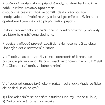
Prodávající neodpovídá za případné vady, na které byl kupující v
době uzavírání smlouvy upozorněn
a současně převzetí zboží neodmítl. Jde-li o věci použité,
neodpovídá prodávající za vady odpovídající míře používání nebo
opotřebení, které měla věc při převzetí kupujícím.
U zboží prodávaného za nižší cenu se záruka nevztahuje na vady,
pro které byla nižší cena sjednána.
Prodejce v případě převzetí zboží do reklamace neručí za obsah
uložených dat a nastavení přístroje.
V případě zakoupení zboží v rámci podnikatelské činnosti se
postupuje při reklamaci dle příslušných ustanovení zák. č. 513/1991
Sb., Obchodní zákoník, v platném znění.
V případě reklamace jakéhokoliv zařízení od značky Apple se řiďte i
dle následujících pokynů:
1) Před odesláním se odhlašte z funkce Find my iPhone (iCloud).
2) Zrušte kódový zámek obrazovky.