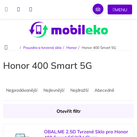
Přejít
na
obsah
Domů
Pouzdra a tvrzená skla
Honor
Honor 400 Smart 5G
Honor 400 Smart 5G
Ř
a
Nejprodávanější
Nejlevnější
Nejdražší
Abecedně
z
e
n
Otevřít filtr
í
p
V
r
OBAL:ME 2.5D Tvrzené Sklo pro Honor
ý
o