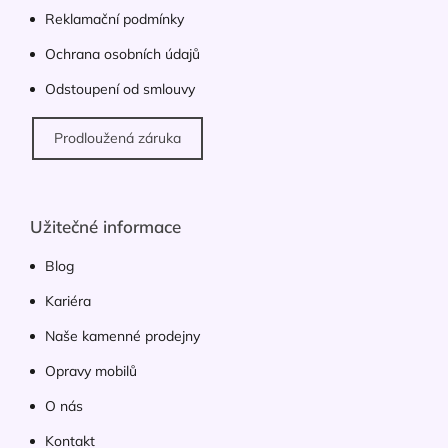
ý
Reklamační podmínky
p
Ochrana osobních údajů
i
s
Odstoupení od smlouvy
u
Prodloužená záruka
Užitečné informace
Blog
Kariéra
Naše kamenné prodejny
Opravy mobilů
O nás
Kontakt