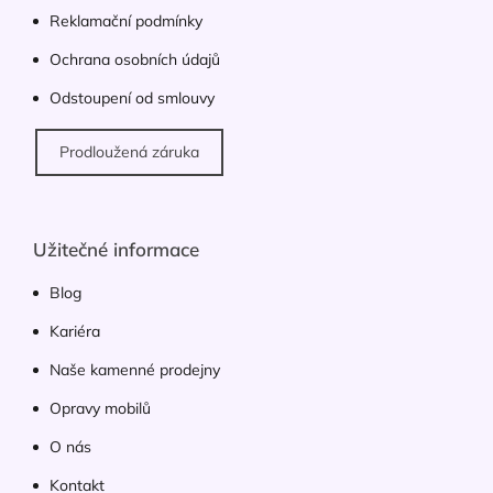
ý
Reklamační podmínky
p
Ochrana osobních údajů
i
s
Odstoupení od smlouvy
u
Prodloužená záruka
Užitečné informace
Blog
Kariéra
Naše kamenné prodejny
Opravy mobilů
O nás
Kontakt