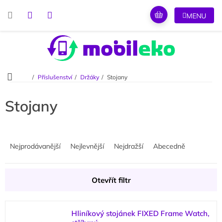
Přejít
na
obsah
Domů
Příslušenství
Držáky
Stojany
Stojany
Ř
a
Nejprodávanější
Nejlevnější
Nejdražší
Abecedně
z
e
n
Otevřít filtr
í
p
V
r
Hliníkový stojánek FIXED Frame Watch,
ý
o