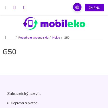
Přejít
na
obsah
Domů
Pouzdra a tvrzená skla
Nokia
G50
G50
Z
á
p
a
Zákaznický servis
t
í
Doprava a platba