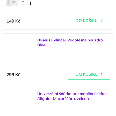
(
1 ks
)
149 Kč
DO KOŠÍKU
Baseus Cylinder Vodotěsné pouzdro
Blue
(
1 ks
)
299 Kč
DO KOŠÍKU
Univerzální šňůrka pro mobilní telefon
Aligator Machršňůra, zelená
(
3 ks
)