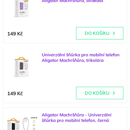
Aligator Machršňůra, strakatá
p
d
i
u
(
2 ks
)
s
k
p
t
r
ů
149 Kč
DO KOŠÍKU
o
d
u
k
Univerzální šňůrka pro mobilní telefon
t
Aligator Machršňůra, trikolóra
ů
(
4 ks
)
149 Kč
DO KOŠÍKU
Aligator Machršňůra - Univerzální
šňůrka pro mobilní telefon, černá