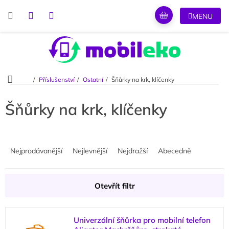
Přejít
na
obsah
Domů
Příslušenství
Ostatní
Šňůrky na krk, klíčenky
Šňůrky na krk, klíčenky
Ř
a
Nejprodávanější
Nejlevnější
Nejdražší
Abecedně
z
e
n
Otevřít filtr
í
p
V
r
Univerzální šňůrka pro mobilní telefon
ý
o