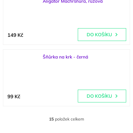
Aligator Machršňůra, růžová
(
3 ks
)
149 Kč
DO KOŠÍKU
Šňůrka na krk - černá
(
4 ks
)
99 Kč
DO KOŠÍKU
15
položek celkem
O
v
l