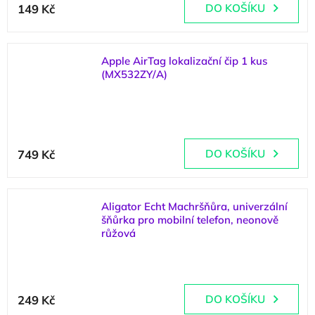
149 Kč
DO KOŠÍKU
Apple AirTag lokalizační čip 1 kus
(MX532ZY/A)
(
3 ks
)
749 Kč
DO KOŠÍKU
Aligator Echt Machršňůra, univerzální
šňůrka pro mobilní telefon, neonově
růžová
(
3 ks
)
249 Kč
DO KOŠÍKU