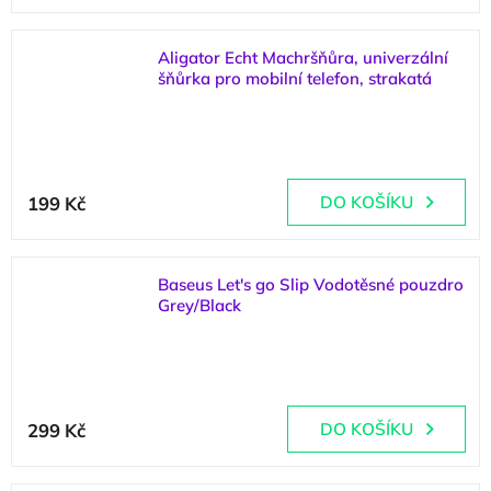
Aligator Echt Machršňůra, univerzální
šňůrka pro mobilní telefon, strakatá
(
5 ks
)
199 Kč
DO KOŠÍKU
Baseus Let's go Slip Vodotěsné pouzdro
Grey/Black
(
1 ks
)
299 Kč
DO KOŠÍKU