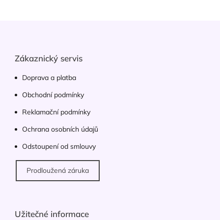
á
d
Z
a
á
c
p
í
p
a
Zákaznický servis
r
t
v
í
Doprava a platba
k
y
Obchodní podmínky
v
ý
Reklamační podmínky
p
Ochrana osobních údajů
i
s
Odstoupení od smlouvy
u
Prodloužená záruka
Užitečné informace