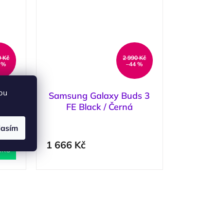
0 Kč
2 990 Kč
 %
–44 %
bu
s 4
Samsung Galaxy Buds 3
FE Black / Černá
5 ks
)
lasím
1 666 Kč
ÍKU