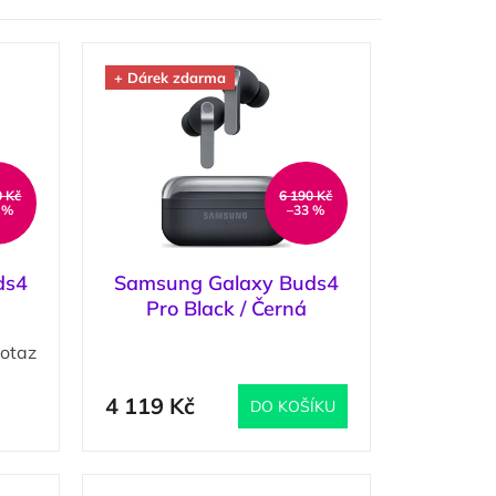
+ Dárek zdarma
0 Kč
6 190 Kč
 %
–33 %
ds4
Samsung Galaxy Buds4
Pro Black / Černá
otaz
(
3 ks
)
4 119 Kč
DO KOŠÍKU