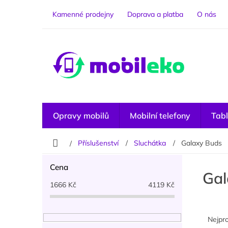
Přejít
na
Kamenné prodejny
Doprava a platba
O nás
obsah
Opravy mobilů
Mobilní telefony
Tabl
Domů
Příslušenství
Sluchátka
Galaxy Buds
P
Cena
o
Gal
s
1666
Kč
4119
Kč
t
r
Ř
a
a
Nejpr
n