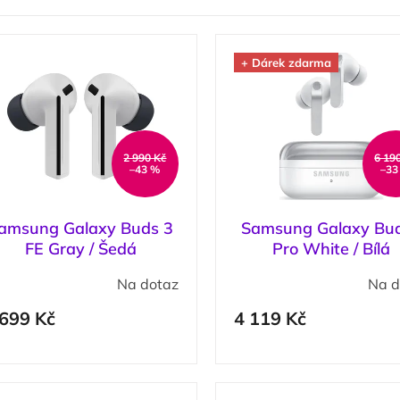
+ Dárek zdarma
2 990 Kč
6 19
–43 %
–33
amsung Galaxy Buds 3
Samsung Galaxy Bu
FE Gray / Šedá
Pro White / Bílá
Na dotaz
Na d
 699 Kč
4 119 Kč