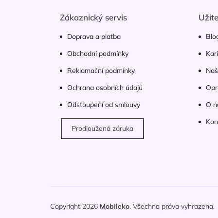
a
t
Zákaznický servis
Užit
í
Doprava a platba
Blo
Obchodní podmínky
Kar
Reklamační podmínky
Naš
Ochrana osobních údajů
Opr
Odstoupení od smlouvy
O n
Kon
Prodloužená záruka
Copyright 2026
Mobileko
. Všechna práva vyhrazena.