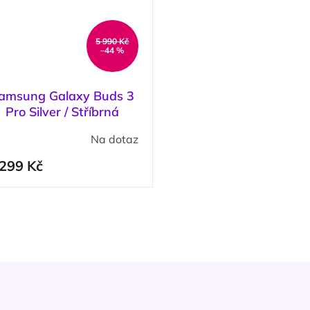
5 990 Kč
–44 %
amsung Galaxy Buds 3
Pro Silver / Stříbrná
Na dotaz
 299 Kč
O
v
l
á
d
a
c
í