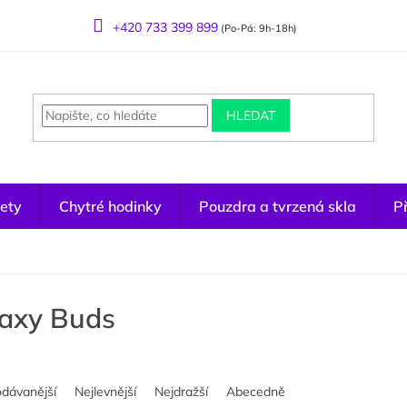
+420 733 399 899
(Po-Pá: 9h-18h)
HLEDAT
ety
Chytré hodinky
Pouzdra a tvrzená skla
Př
axy Buds
odávanější
Nejlevnější
Nejdražší
Abecedně