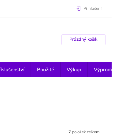
Přihlášení
Nákupní košík
Prázdný košík
íslušenství
Použité
Výkup
Výprodej
7
položek celkem