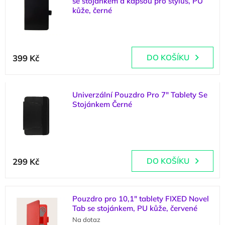
se stojánkem a kapsou pro stylus, PU
p
d
kůže, černé
i
u
(
1 ks
)
s
k
p
t
Průměrné
r
ů
hodnocení
399 Kč
DO KOŠÍKU
o
produktu
d
je
u
5,0
k
Univerzální Pouzdro Pro 7" Tablety Se
z
t
Stojánkem Černé
5
ů
hvězdiček.
(
4 ks
)
299 Kč
DO KOŠÍKU
Pouzdro pro 10,1" tablety FIXED Novel
Tab se stojánkem, PU kůže, červené
Na dotaz