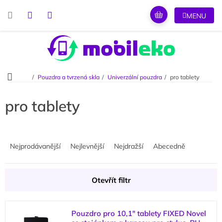
Přejít
na
obsah
Domů
Pouzdra a tvrzená skla
Univerzální pouzdra
pro tablety
pro tablety
Ř
a
Nejprodávanější
Nejlevnější
Nejdražší
Abecedně
z
e
n
Otevřít filtr
í
p
V
r
Pouzdro pro 10,1" tablety FIXED Novel
ý
o