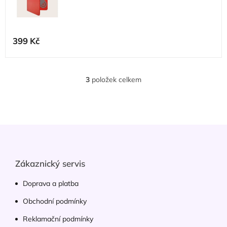
Průměrné
hodnocení
399 Kč
produktu
je
5,0
z
3
položek celkem
O
5
v
hvězdiček.
l
á
d
Z
a
á
c
p
í
p
a
Zákaznický servis
r
t
v
í
Doprava a platba
k
y
Obchodní podmínky
v
ý
Reklamační podmínky