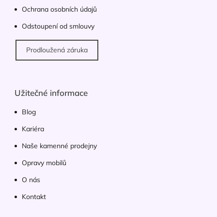
p
Ochrana osobních údajů
i
s
Odstoupení od smlouvy
u
Prodloužená záruka
Užitečné informace
Blog
Kariéra
Naše kamenné prodejny
Opravy mobilů
O nás
Kontakt