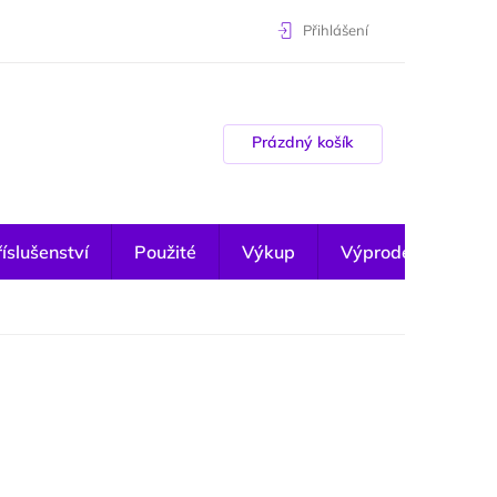
Přihlášení
Nákupní košík
Prázdný košík
íslušenství
Použité
Výkup
Výprodej