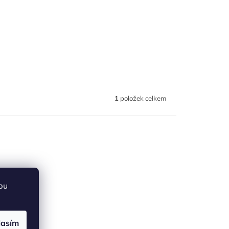
1
položek celkem
bu
lasím