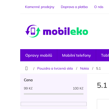
Přejít
na
Kamenné prodejny
Doprava a platba
O nás
obsah
Opravy mobilů
Mobilní telefony
Tabl
Domů
Pouzdra a tvrzená skla
Nokia
5.1
P
Cena
o
5.1
s
99
Kč
100
Kč
t
r
a
n