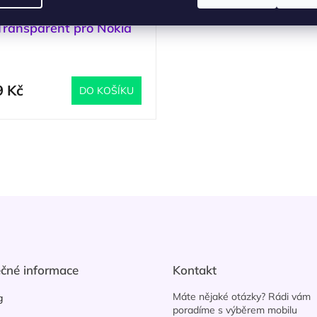
Tactical TPU Pouzdro
Transparent pro Nokia
5.1 (Bulk)
(
2 ks
)
ůměrné
dnocení
oduktu
9 Kč
DO KOŠÍKU
O
zdiček.
v
l
á
d
a
c
í
p
r
ečné informace
Kontakt
v
k
Máte nějaké otázky? Rádi vám
g
y
poradíme s výběrem mobilu