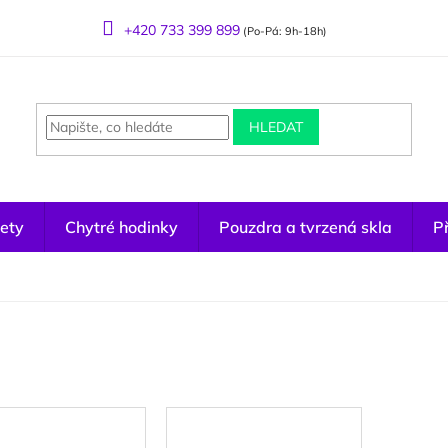
+420 733 399 899
(Po-Pá: 9h-18h)
HLEDAT
ety
Chytré hodinky
Pouzdra a tvrzená skla
Př