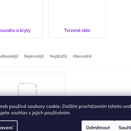
ouzdra a kryty
Tvrzená skla
odávanější
Nejlevnější
Nejdražší
Abecedně
web používá soubory cookie. Dalším procházením tohoto we
jete souhlas s jejich používáním.
199 Kč
–50 %
avení
Odmítnout
Souh