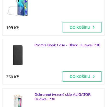
p
d
(
1 ks
)
i
u
s
k
p
t
r
ů
199 Kč
DO KOŠÍKU
o
d
u
k
Promiz Book Case - Black, Huawei P30
t
ů
(
1 ks
)
250 Kč
DO KOŠÍKU
Ochranné tvrzené sklo ALIGATOR,
Huawei P30