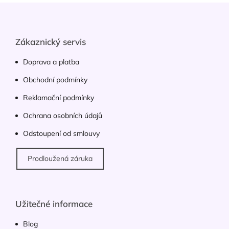
d
Z
a
á
c
p
í
p
a
Zákaznický servis
r
t
v
í
Doprava a platba
k
y
Obchodní podmínky
v
ý
Reklamační podmínky
p
Ochrana osobních údajů
i
s
Odstoupení od smlouvy
u
Prodloužená záruka
Užitečné informace
Blog