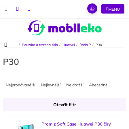
Přejít
na
obsah
Domů
Pouzdra a tvrzená skla
Huawei
Řada P
P30
P30
Ř
a
Nejprodávanější
Nejlevnější
Nejdražší
Abecedně
z
e
n
Otevřít filtr
í
p
V
r
Promiz Soft Case Huawei P30 čirý
ý
o