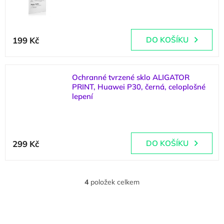
(
2 ks
)
199 Kč
DO KOŠÍKU
Ochranné tvrzené sklo ALIGATOR
PRINT, Huawei P30, černá, celoplošné
lepení
(
1 ks
)
299 Kč
DO KOŠÍKU
4
položek celkem
O
v
l
á