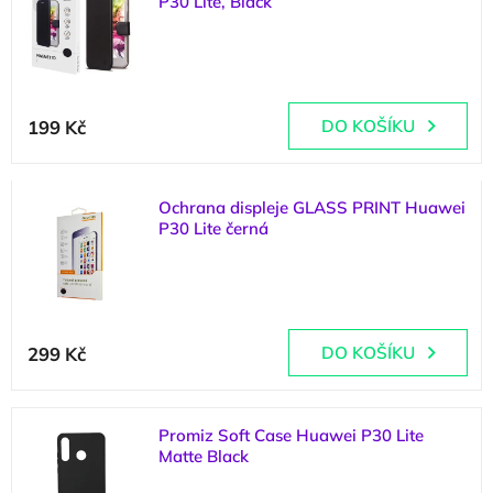
P30 Lite, Black
p
d
i
u
(
1 ks
)
s
k
p
t
r
ů
199 Kč
DO KOŠÍKU
o
d
u
k
Ochrana displeje GLASS PRINT Huawei
t
P30 Lite černá
ů
(
3 ks
)
299 Kč
DO KOŠÍKU
Promiz Soft Case Huawei P30 Lite
Matte Black