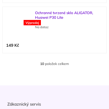
Ochranné tvrzené sklo ALIGATOR,
Huawei P30 Lite
Výprodej
Na dotaz
149 Kč
10
položek celkem
O
v
l
á
d
Z
a
á
c
p
í
p
a
Zákaznický servis
r