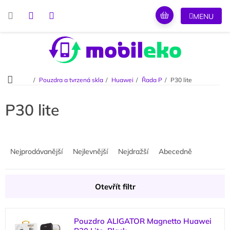
Přejít
na
obsah
Domů
Pouzdra a tvrzená skla
Huawei
Řada P
P30 lite
P30 lite
Ř
a
Nejprodávanější
Nejlevnější
Nejdražší
Abecedně
z
e
n
Otevřít filtr
í
p
V
r
Pouzdro ALIGATOR Magnetto Huawei
ý
o