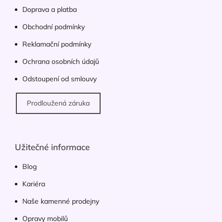
t
v
í
Doprava a platba
k
y
Obchodní podmínky
v
ý
Reklamační podmínky
p
Ochrana osobních údajů
i
s
Odstoupení od smlouvy
u
Prodloužená záruka
Užitečné informace
Blog
Kariéra
Naše kamenné prodejny
Opravy mobilů