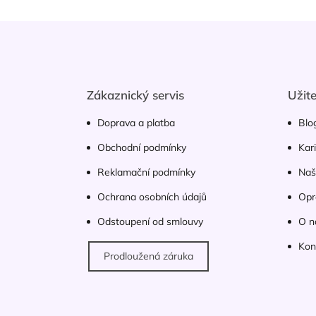
Z
á
p
a
t
Zákaznický servis
Užit
í
Doprava a platba
Blo
Obchodní podmínky
Kar
Reklamační podmínky
Naš
Ochrana osobních údajů
Opr
Odstoupení od smlouvy
O n
Kon
Prodloužená záruka