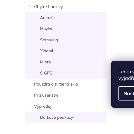
n
Chytré hodinky
í
p
Amazfit
a
Haylou
n
e
Samsung
l
Xiaomi
Mibro
Tento 
S GPS
vyjadřu
Pouzdra a tvrzená skla
Nast
Příslušenství
Výprodej
Dárkové poukazy