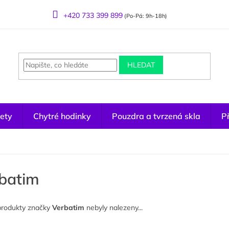
+420 733 399 899
(Po-Pá: 9h-18h)
HLEDAT
ety
Chytré hodinky
Pouzdra a tvrzená skla
Př
batim
produkty značky
Verbatim
nebyly nalezeny...