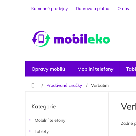
Přejít
na
Kamenné prodejny
Doprava a platba
O nás
obsah
Opravy mobilů
Mobilní telefony
Tabl
Domů
Prodávané značky
Verbatim
P
o
Přeskočit
Ver
Kategorie
kategorie
s
t
r
Mobilní telefony
Žádné 
a
Tablety
n