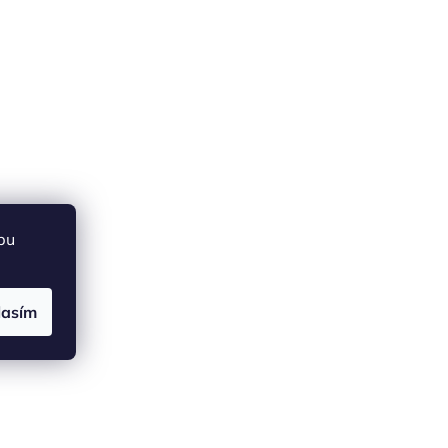
bu
lasím