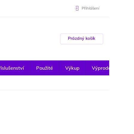
Přihlášení
Nákupní košík
Prázdný košík
íslušenství
Použité
Výkup
Výprodej