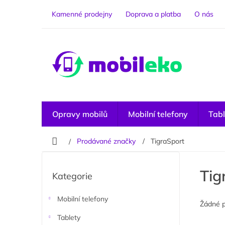
Přejít
na
Kamenné prodejny
Doprava a platba
O nás
obsah
Opravy mobilů
Mobilní telefony
Tabl
Domů
Prodávané značky
TigraSport
P
o
Přeskočit
Tig
Kategorie
kategorie
s
t
r
Mobilní telefony
Žádné 
a
Tablety
n