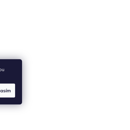
bu
lasím