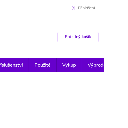
Přihlášení
Nákupní košík
Prázdný košík
íslušenství
Použité
Výkup
Výprodej