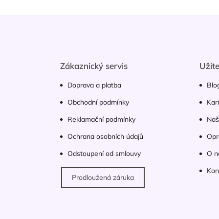
Z
á
p
a
t
Zákaznický servis
Užit
í
Doprava a platba
Blo
Obchodní podmínky
Kar
Reklamační podmínky
Naš
Ochrana osobních údajů
Opr
Odstoupení od smlouvy
O n
Kon
Prodloužená záruka