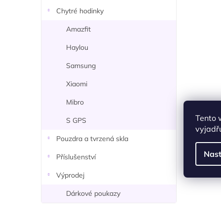
n
Chytré hodinky
í
p
Amazfit
a
Haylou
n
e
Samsung
l
Xiaomi
Mibro
Tento 
S GPS
vyjadřu
Pouzdra a tvrzená skla
Nast
Příslušenství
Výprodej
Dárkové poukazy