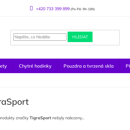
+420 733 399 899
(Po-Pá: 9h-18h)
HLEDAT
ety
Chytré hodinky
Pouzdra a tvrzená skla
Př
raSport
produkty značky
TigraSport
nebyly nalezeny...