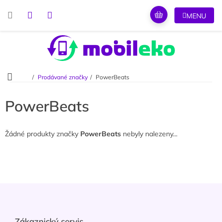
Přejít
na
obsah
Domů
Prodávané značky
PowerBeats
PowerBeats
Žádné produkty značky
PowerBeats
nebyly nalezeny...
Z
á
p
a
Zákaznický servis