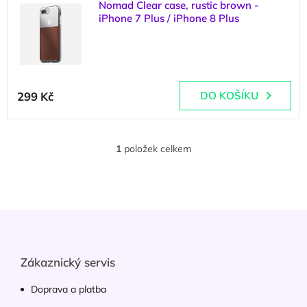
n
Nomad Clear case, rustic brown -
ý
í
iPhone 7 Plus / iPhone 8 Plus
p
p
(
1 ks
)
i
r
s
o
p
d
Průměrné
r
u
hodnocení
299 Kč
DO KOŠÍKU
o
k
produktu
d
t
je
u
ů
5,0
k
z
1
položek celkem
O
t
5
v
ů
hvězdiček.
l
á
d
Z
a
á
c
p
í
p
a
Zákaznický servis
r
t
v
í
Doprava a platba
k