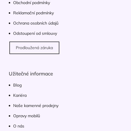
y
Obchodní podmínky
v
ý
Reklamační podmínky
p
Ochrana osobních údajů
i
s
Odstoupení od smlouvy
u
Prodloužená záruka
Užitečné informace
Blog
Kariéra
Naše kamenné prodejny
Opravy mobilů
O nás