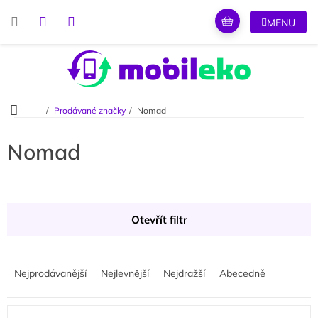
Přejít
na
obsah
Domů
Prodávané značky
Nomad
Nomad
Otevřít filtr
Ř
a
Nejprodávanější
Nejlevnější
Nejdražší
Abecedně
z
e
V