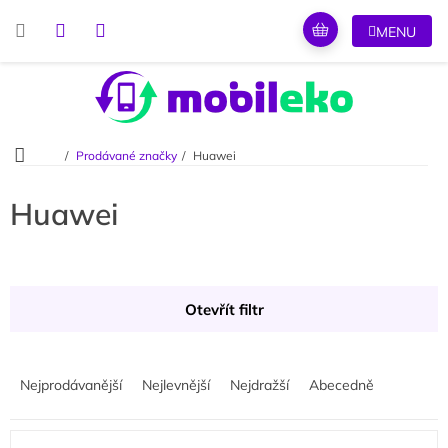
Přejít
na
obsah
Domů
Prodávané značky
Huawei
Huawei
Otevřít filtr
Ř
a
Nejprodávanější
Nejlevnější
Nejdražší
Abecedně
z
e
V