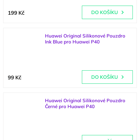
199 Kč
DO KOŠÍKU
Huawei Original Silikonové Pouzdro
Ink Blue pro Huawei P40
(
5 ks
)
Průměrné
hodnocení
99 Kč
DO KOŠÍKU
produktu
je
5,0
z
Huawei Original Silikonové Pouzdro
5
Černé pro Huawei P40
hvězdiček.
(
4 ks
)
Průměrné