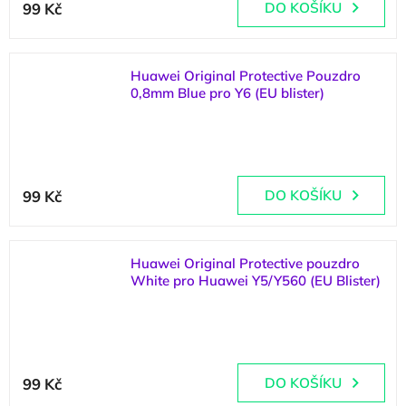
99 Kč
DO KOŠÍKU
Huawei Original Protective Pouzdro
0,8mm Blue pro Y6 (EU blister)
(
1 ks
)
Průměrné
hodnocení
99 Kč
DO KOŠÍKU
produktu
je
5,0
z
Huawei Original Protective pouzdro
5
White pro Huawei Y5/Y560 (EU Blister)
hvězdiček.
(
1 ks
)
Průměrné
hodnocení
99 Kč
DO KOŠÍKU
produktu