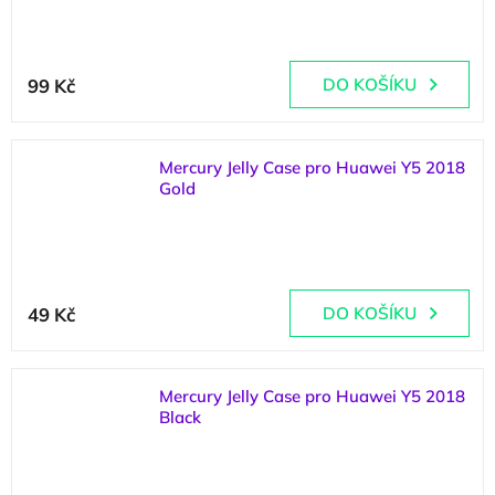
Průměrné
hodnocení
99 Kč
DO KOŠÍKU
produktu
je
5,0
z
Mercury Jelly Case pro Huawei Y5 2018
5
Gold
hvězdiček.
(
1 ks
)
Průměrné
hodnocení
49 Kč
DO KOŠÍKU
produktu
je
5,0
z
Mercury Jelly Case pro Huawei Y5 2018
5
Black
hvězdiček.
(
1 ks
)