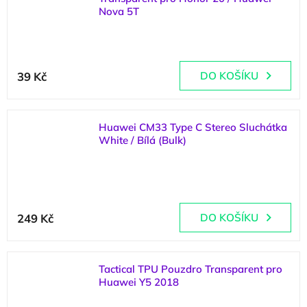
hvězdiček.
Nova 5T
(
1 ks
)
Průměrné
hodnocení
39 Kč
DO KOŠÍKU
produktu
je
5,0
z
Huawei CM33 Type C Stereo Sluchátka
5
White / Bílá (Bulk)
hvězdiček.
(
1 ks
)
Průměrné
hodnocení
249 Kč
DO KOŠÍKU
produktu
je
5,0
z
Tactical TPU Pouzdro Transparent pro
5
Huawei Y5 2018
hvězdiček.
(
2 ks
)