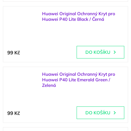
je
5,0
z
Huawei Original Ochranný Kryt pro
5
Huawei P40 Lite Black / Černá
hvězdiček.
(
3 ks
)
Průměrné
hodnocení
99 Kč
DO KOŠÍKU
produktu
je
5,0
z
Huawei Original Ochranný Kryt pro
5
Huawei P40 Lite Emerald Green /
hvězdiček.
Zelená
(
2 ks
)
Průměrné
hodnocení
99 Kč
DO KOŠÍKU
produktu
je
5,0