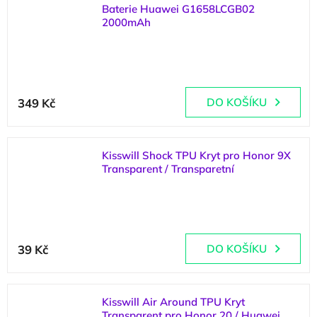
z
Baterie Huawei G1658LCGB02
5
2000mAh
hvězdiček.
(
1 ks
)
349 Kč
DO KOŠÍKU
Kisswill Shock TPU Kryt pro Honor 9X
Transparent / Transparetní
(
2 ks
)
Průměrné
hodnocení
39 Kč
DO KOŠÍKU
produktu
je
5,0
z
Kisswill Air Around TPU Kryt
5
Transparent pro Honor 20 / Huawei