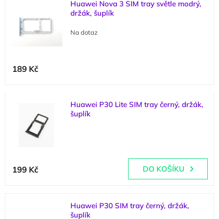
n
Huawei Nova 3 SIM tray světle modrý,
ý
í
držák, šuplík
p
p
i
r
Na dotaz
s
o
p
d
r
u
189 Kč
o
k
d
t
u
ů
k
Huawei P30 Lite SIM tray černý, držák,
t
šuplík
ů
(
1 ks
)
199 Kč
DO KOŠÍKU
Huawei P30 SIM tray černý, držák,
šuplík