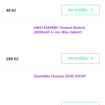
Průměrné
hodnocení
49 Kč
DO KOŠÍKU
produktu
je
5,0
z
HB474284RBC Huawei Baterie
5
2000mAh Li-Ion (Eko-balení)
hvězdiček.
(
>5 ks
)
299 Kč
DO KOŠÍKU
Sluchátko Huawei G630 SWAP
(
2 ks
)