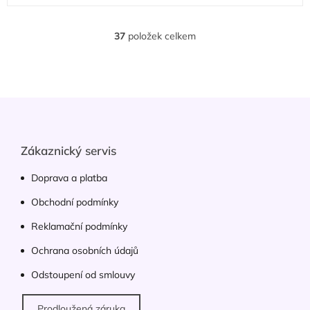
je
5,0
z
37
položek celkem
O
5
v
hvězdiček.
l
á
d
Z
a
á
c
p
í
p
a
Zákaznický servis
r
t
v
í
Doprava a platba
k
y
Obchodní podmínky
v
ý
Reklamační podmínky
p
Ochrana osobních údajů
i
s
Odstoupení od smlouvy
u
Prodloužená záruka