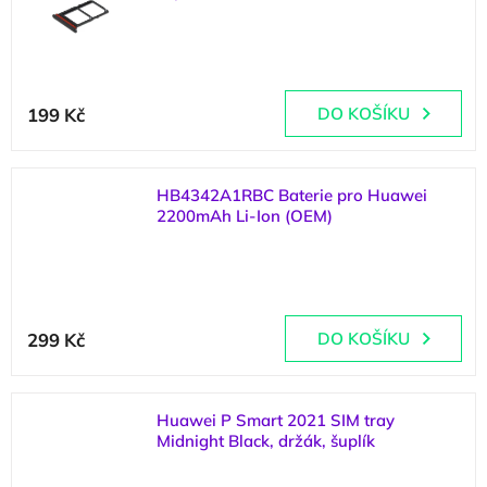
(
2 ks
)
199 Kč
DO KOŠÍKU
HB4342A1RBC Baterie pro Huawei
2200mAh Li-Ion (OEM)
(
2 ks
)
299 Kč
DO KOŠÍKU
Huawei P Smart 2021 SIM tray
Midnight Black, držák, šuplík
(
1 ks
)