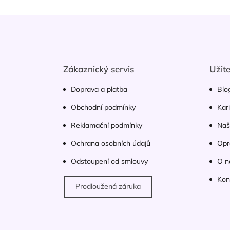
Z
á
p
a
t
Zákaznický servis
Užit
í
Doprava a platba
Blo
Obchodní podmínky
Kar
Reklamační podmínky
Naš
Ochrana osobních údajů
Opr
Odstoupení od smlouvy
O n
Kon
Prodloužená záruka