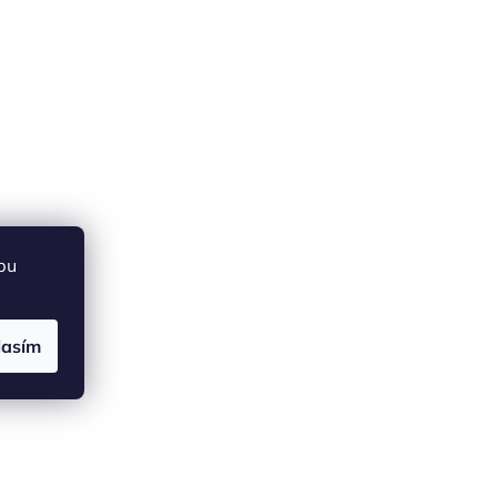
bu
lasím