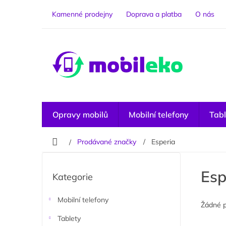
Přejít
na
Kamenné prodejny
Doprava a platba
O nás
obsah
Opravy mobilů
Mobilní telefony
Tabl
Domů
Prodávané značky
Esperia
P
o
Přeskočit
Esp
Kategorie
kategorie
s
t
r
Mobilní telefony
Žádné 
a
Tablety
n