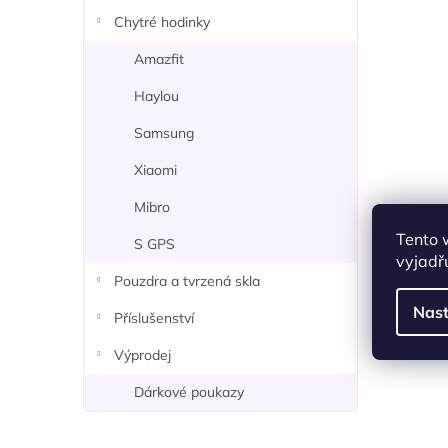
n
Chytré hodinky
í
p
Amazfit
a
Haylou
n
e
Samsung
l
Xiaomi
Mibro
Tento 
S GPS
vyjadřu
Pouzdra a tvrzená skla
Nast
Příslušenství
Výprodej
Dárkové poukazy