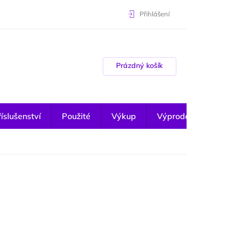
Přihlášení
Nákupní košík
Prázdný košík
íslušenství
Použité
Výkup
Výprodej