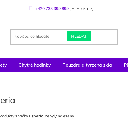
+420 733 399 899
(Po-Pá: 9h-18h)
HLEDAT
ety
Chytré hodinky
Pouzdra a tvrzená skla
Př
eria
produkty značky
Esperia
nebyly nalezeny...