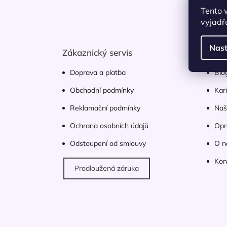
Z
n
Tento 
á
í
vyjadřu
p
p
a
a
t
Nast
n
Zákaznický servis
Užit
í
e
Doprava a platba
Blo
l
Obchodní podmínky
Kar
Reklamační podmínky
Naš
Ochrana osobních údajů
Opr
Odstoupení od smlouvy
O n
Kon
Prodloužená záruka