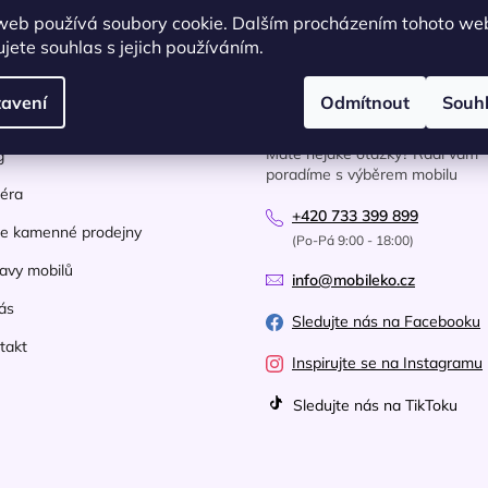
web používá soubory cookie. Dalším procházením tohoto we
jete souhlas s jejich používáním.
avení
Odmítnout
Souh
ečné informace
Kontakt
Máte nějaké otázky? Rádi vám
g
poradíme s výběrem mobilu
iéra
+420 733 399 899
e kamenné prodejny
(Po-Pá 9:00 - 18:00)
avy mobilů
info@mobileko.cz
ás
Sledujte nás na Facebooku
takt
Inspirujte se na Instagramu
Sledujte nás na TikToku