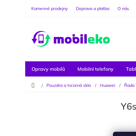
Přejít
na
Kamenné prodejny
Doprava a platba
O nás
obsah
Opravy mobilů
Mobilní telefony
Tabl
Domů
Pouzdra a tvrzená skla
Huawei
Řada
P
o
Y6
s
t
r
a
n