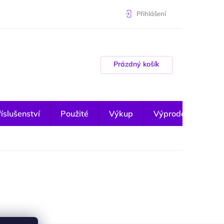
Přihlášení
Nákupní košík
Prázdný košík
íslušenství
Použité
Výkup
Výprodej