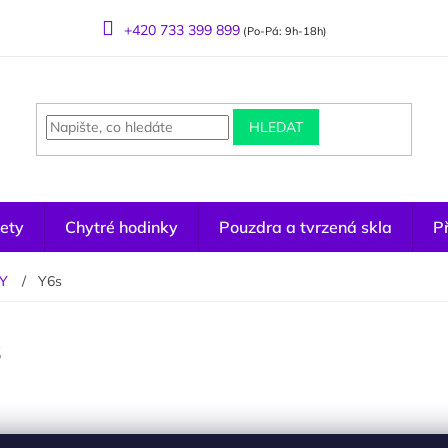
+420 733 399 899
(Po-Pá: 9h-18h)
HLEDAT
ety
Chytré hodinky
Pouzdra a tvrzená skla
Př
 Y
Y6s
s