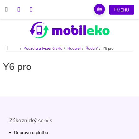
Přejít
na
obsah
Domů
Pouzdra a tvrzená skla
Huawei
Řada Y
Y6 pro
Y6 pro
Z
á
p
a
Zákaznický servis
t
í
Doprava a platba