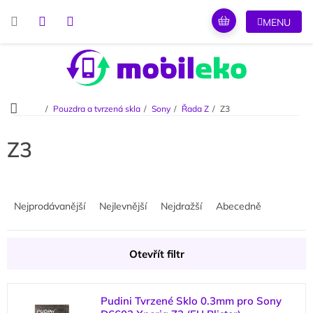
Přejít
na
obsah
Domů
Pouzdra a tvrzená skla
Sony
Řada Z
Z3
Z3
Ř
a
Nejprodávanější
Nejlevnější
Nejdražší
Abecedně
z
e
n
Otevřít filtr
í
p
V
r
Pudini Tvrzené Sklo 0.3mm pro Sony
ý
o