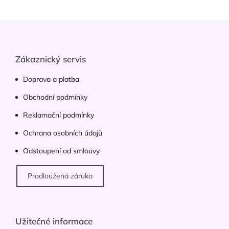
á
d
Z
a
á
c
p
í
p
a
Zákaznický servis
r
t
v
í
Doprava a platba
k
y
Obchodní podmínky
v
ý
Reklamační podmínky
p
Ochrana osobních údajů
i
s
Odstoupení od smlouvy
u
Prodloužená záruka
Užitečné informace