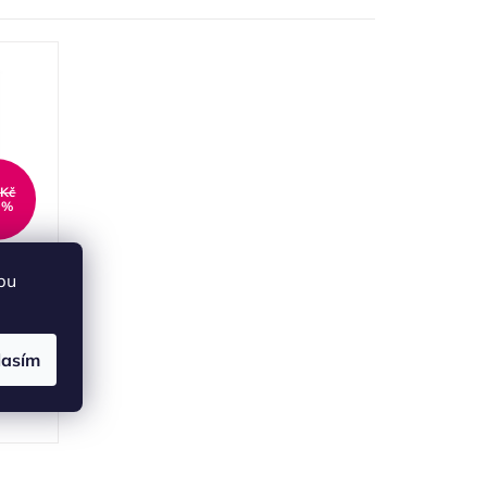
 Kč
 %
Sony
bu
otaz
lasím