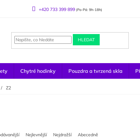
+420 733 399 899
(Po-Pá: 9h-18h)
HLEDAT
ety
Chytré hodinky
Pouzdra a tvrzená skla
Př
Z2
odávanější
Nejlevnější
Nejdražší
Abecedně