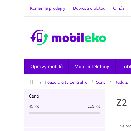
Přejít
na
Kamenné prodejny
Doprava a platba
O nás
obsah
Opravy mobilů
Mobilní telefony
Tabl
Domů
Pouzdra a tvrzená skla
Sony
Řada Z
P
Cena
o
Z2
s
49
Kč
199
Kč
t
r
Ř
a
a
Nejpr
n