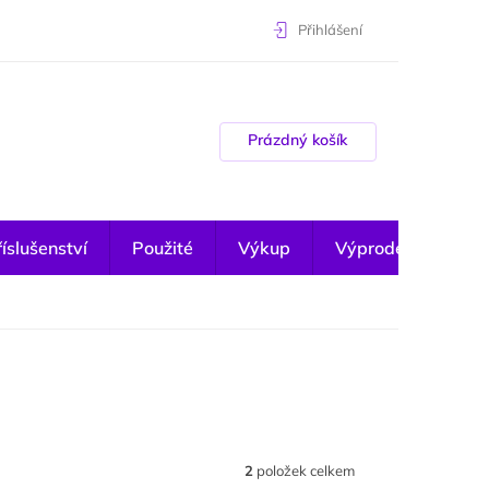
Přihlášení
Nákupní košík
Prázdný košík
íslušenství
Použité
Výkup
Výprodej
2
položek celkem