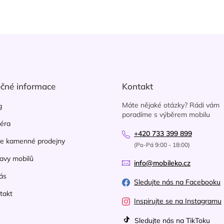
zdiček.
hvězdiček.
v
l
á
d
a
c
í
p
r
ečné informace
Kontakt
v
k
Máte nějaké otázky? Rádi vám
g
y
poradíme s výběrem mobilu
v
iéra
ý
+420 733 399 899
p
e kamenné prodejny
(Po-Pá 9:00 - 18:00)
i
avy mobilů
s
info@mobileko.cz
u
ás
Sledujte nás na Facebooku
takt
Inspirujte se na Instagramu
Sledujte nás na TikToku