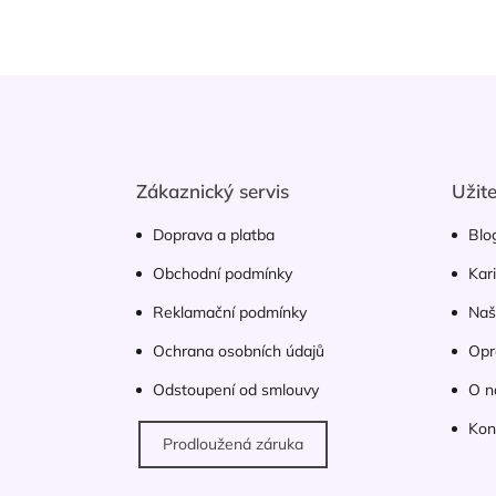
hvě
Z
á
p
a
t
Zákaznický servis
Užit
í
Doprava a platba
Blo
Obchodní podmínky
Kar
Reklamační podmínky
Naš
Ochrana osobních údajů
Opr
Odstoupení od smlouvy
O n
Kon
Prodloužená záruka