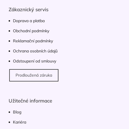
p
í
p
a
Zákaznický servis
r
t
v
í
Doprava a platba
k
y
Obchodní podmínky
v
ý
Reklamační podmínky
p
Ochrana osobních údajů
i
s
Odstoupení od smlouvy
u
Prodloužená záruka
Užitečné informace
Blog
Kariéra