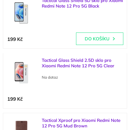
Tactical Glass Shield 5D sklo pro Xiaomi
ý
o
Redmi Note 12 Pro 5G Black
p
d
i
u
(
2 ks
)
s
k
p
t
r
ů
199 Kč
DO KOŠÍKU
o
d
u
k
Tactical Glass Shield 2.5D sklo pro
t
Xiaomi Redmi Note 12 Pro 5G Clear
ů
Na dotaz
199 Kč
Tactical Xproof pro Xiaomi Redmi Note
12 Pro 5G Mud Brown