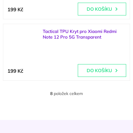
199 Kč
DO KOŠÍKU
Tactical TPU Kryt pro Xiaomi Redmi
Note 12 Pro 5G Transparent
(
4 ks
)
199 Kč
DO KOŠÍKU
8
položek celkem
O
v
l
á
d
Z
a
á
c