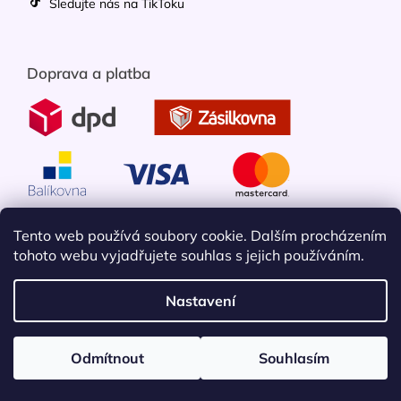
Sledujte nás na TikToku
Doprava a platba
Tento web používá soubory cookie. Dalším procházením
tohoto webu vyjadřujete souhlas s jejich používáním.
Nastavení
Vytvořil Shoptet
Odmítnout
Souhlasím
Copyright 2026
Mobileko
. Všechna práva vyhrazena.