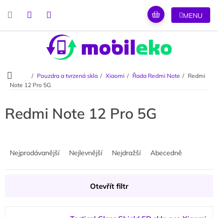
Přejít
na
obsah
Domů
Pouzdra a tvrzená skla
Xiaomi
Řada Redmi Note
Redmi
Note 12 Pro 5G
Redmi Note 12 Pro 5G
Ř
a
Nejprodávanější
Nejlevnější
Nejdražší
Abecedně
z
e
n
Otevřít filtr
í
p
V
r