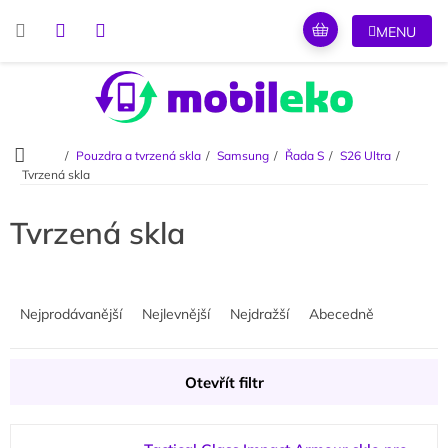
Přejít
na
obsah
Domů
Pouzdra a tvrzená skla
Samsung
Řada S
S26 Ultra
Tvrzená skla
Tvrzená skla
Ř
a
Nejprodávanější
Nejlevnější
Nejdražší
Abecedně
z
e
n
Otevřít filtr
í
p
V
r