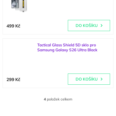
(
2 ks
)
499 Kč
DO KOŠÍKU
Tactical Glass Shield 5D sklo pro
Samsung Galaxy S26 Ultra Black
(
>5 ks
)
299 Kč
DO KOŠÍKU
4
položek celkem
O
v
l