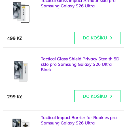
Tactical Glass Impact Armour sklo pro
ý
o
Samsung Galaxy S26 Ultra
p
d
i
u
(
5 ks
)
s
k
p
t
r
ů
499 Kč
DO KOŠÍKU
o
d
u
k
Tactical Glass Shield Privacy Stealth 5D
t
sklo pro Samsung Galaxy S26 Ultra
Black
ů
(
>5 ks
)
299 Kč
DO KOŠÍKU
Tactical Impact Barrier for Rookies pro
Samsung Galaxy S26 Ultra