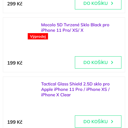
299 Kč
DO KOŠÍKU
Mocolo 5D Tvrzené Sklo Black pro
iPhone 11 Pro/ XS/ X
Výprodej
(
4 ks
)
199 Kč
DO KOŠÍKU
Tactical Glass Shield 2.5D sklo pro
Apple iPhone 11 Pro / iPhone XS /
iPhone X Clear
(
>5 ks
)
Průměrné
hodnocení
199 Kč
DO KOŠÍKU
produktu