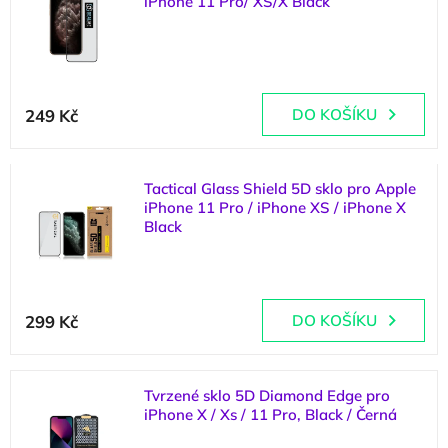
iPhone 11 Pro/ XS/X Black
p
d
i
u
(
>5 ks
)
s
k
p
t
r
ů
249 Kč
DO KOŠÍKU
o
d
u
k
Tactical Glass Shield 5D sklo pro Apple
t
iPhone 11 Pro / iPhone XS / iPhone X
Black
ů
(
>5 ks
)
299 Kč
DO KOŠÍKU
Tvrzené sklo 5D Diamond Edge pro
iPhone X / Xs / 11 Pro, Black / Černá