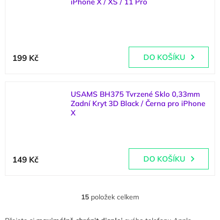
5
iPhone X / XS / 11 Pro
hvězdiček.
(
3 ks
)
Průměrné
hodnocení
199 Kč
DO KOŠÍKU
produktu
je
5,0
z
USAMS BH375 Tvrzené Sklo 0,33mm
5
Zadní Kryt 3D Black / Černa pro iPhone
hvězdiček.
X
(
1 ks
)
Průměrné
hodnocení
149 Kč
DO KOŠÍKU
produktu
je
5,0
z
15
položek celkem
O
5
v
hvězdiček.
l