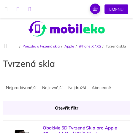
Přejít
na
obsah
Domů
Pouzdra a tvrzená skla
Apple
iPhone X / XS
Tvrzená skla
Tvrzená skla
Ř
a
Nejprodávanější
Nejlevnější
Nejdražší
Abecedně
z
e
n
Otevřít filtr
í
p
V
r
Obal:Me 5D Tvrzené Sklo pro Apple
ý
o