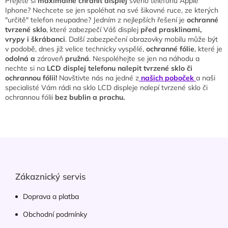
Přejete si
maximálně chránit displej
svého telefonu Apple
á
Iphone? Nechcete se jen spoléhat na své šikovné ruce, ze kterých
d
"určitě" telefon neupadne? Jedním z nejlepších řešení je
ochranné
a
tvrzené sklo
, které zabezpečí Váš displej
před prasklinami,
c
vrypy i škrábanci
. Další zabezpečení obrazovky mobilu může být
í
v podobě, dnes již velice technicky vyspělé,
ochranné fólie
, které je
p
odolná a
zároveň
pružná
. Nespoléhejte se jen na náhodu a
r
nechte si na
LCD displej telefonu nalepit tvrzené sklo či
v
ochrannou fólii!
Navštivte nás na jedné z
našich poboček
a naši
k
specialisté Vám rádi na sklo LCD displeje nalepí tvrzené sklo či
y
ochrannou fólii
bez bublin a prachu.
v
ý
p
i
Z
s
á
u
p
a
Zákaznický servis
t
í
Doprava a platba
Obchodní podmínky