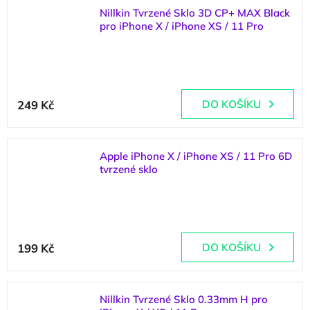
z
Nillkin Tvrzené Sklo 3D CP+ MAX Black
5
pro iPhone X / iPhone XS / 11 Pro
hvězdiček.
(
1 ks
)
Průměrné
hodnocení
249 Kč
DO KOŠÍKU
produktu
je
5,0
z
Apple iPhone X / iPhone XS / 11 Pro 6D
5
tvrzené sklo
hvězdiček.
(
>5 ks
)
Průměrné
hodnocení
199 Kč
DO KOŠÍKU
produktu
je
5,0
z
Nillkin Tvrzené Sklo 0.33mm H pro