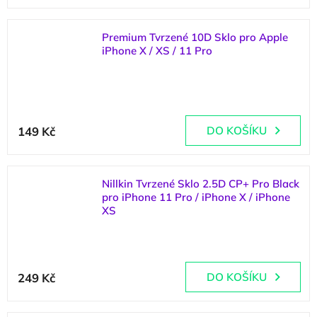
je
5,0
z
Premium Tvrzené 10D Sklo pro Apple
5
iPhone X / XS / 11 Pro
hvězdiček.
(
3 ks
)
149 Kč
DO KOŠÍKU
Nillkin Tvrzené Sklo 2.5D CP+ Pro Black
pro iPhone 11 Pro / iPhone X / iPhone
XS
(
>5 ks
)
Průměrné
hodnocení
249 Kč
DO KOŠÍKU
produktu
je
5,0