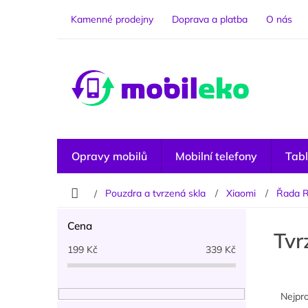
Přejít
na
Kamenné prodejny
Doprava a platba
O nás
obsah
Opravy mobilů
Mobilní telefony
Tabl
Domů
Pouzdra a tvrzená skla
Xiaomi
Řada R
P
Cena
o
Tvr
s
199
Kč
339
Kč
t
r
Ř
a
a
Nejpr
n