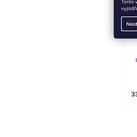
Tento 
vyjadřu
Nast
3