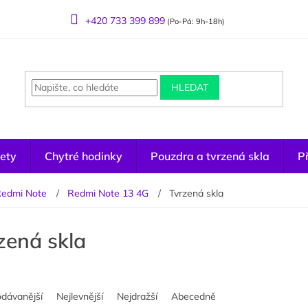
+420 733 399 899
(Po-Pá: 9h-18h)
HLEDAT
ety
Chytré hodinky
Pouzdra a tvrzená skla
Př
edmi Note
Redmi Note 13 4G
Tvrzená skla
zená skla
odávanější
Nejlevnější
Nejdražší
Abecedně