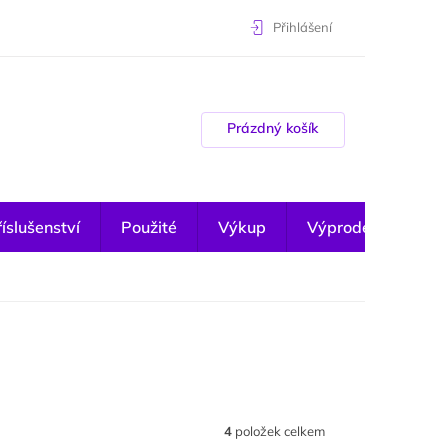
Přihlášení
Nákupní košík
Prázdný košík
íslušenství
Použité
Výkup
Výprodej
4
položek celkem