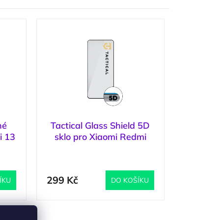
né
Tactical Glass Shield 5D
i 13
sklo pro Xiaomi Redmi
Note 13 4G/5G Black
4 ks
)
(
>5 ks
)
299 Kč
ÍKU
DO KOŠÍKU