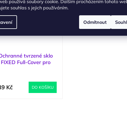
web používá soubory cookie. Dalším procházením tohoto we
jete souhlas s jejich používáním.
avení
Odmítnout
Souh
Ochranné tvrzené sklo
FIXED Full-Cover pro
Xiaomi Redmi Note 13,
(
>5 ks
)
lepení přes celý displej,
černé
39 Kč
DO KOŠÍKU
O
v
l
á