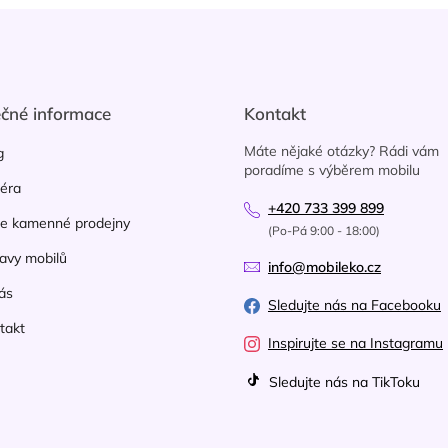
d
a
c
í
p
r
ečné informace
Kontakt
v
k
Máte nějaké otázky? Rádi vám
g
y
poradíme s výběrem mobilu
v
iéra
ý
+420 733 399 899
p
e kamenné prodejny
(Po-Pá 9:00 - 18:00)
i
avy mobilů
s
info@mobileko.cz
u
ás
Sledujte nás na Facebooku
takt
Inspirujte se na Instagramu
Sledujte nás na TikToku