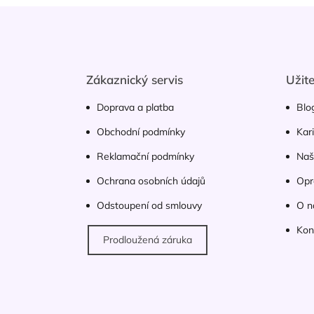
Z
á
p
a
t
Zákaznický servis
Užit
í
Doprava a platba
Blo
Obchodní podmínky
Kar
Reklamační podmínky
Naš
Ochrana osobních údajů
Opr
Odstoupení od smlouvy
O n
Kon
Prodloužená záruka