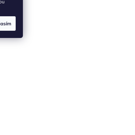
bu
lasím