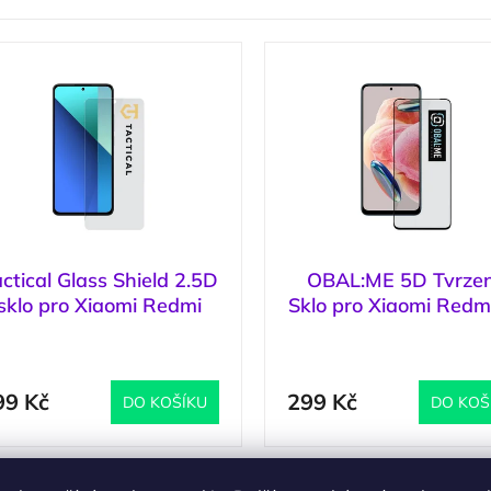
ctical Glass Shield 2.5D
OBAL:ME 5D Tvrze
sklo pro Xiaomi Redmi
Sklo pro Xiaomi Redm
ote 13 4G/ 13 5G / 14S
4G Black
(
>5 ks
)
(
Clear
99 Kč
299 Kč
DO KOŠÍKU
DO KOŠ