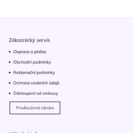
l
á
d
Z
a
á
c
p
í
p
a
Zákaznický servis
r
t
v
í
Doprava a platba
k
y
Obchodní podmínky
v
ý
Reklamační podmínky
p
Ochrana osobních údajů
i
s
Odstoupení od smlouvy
u
Prodloužená záruka