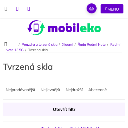
Přejít
na
obsah
Domů
Pouzdra a tvrzená skla
Xiaomi
Řada Redmi Note
Redmi
Note 13 5G
Tvrzená skla
Tvrzená skla
Ř
a
Nejprodávanější
Nejlevnější
Nejdražší
Abecedně
z
e
n
Otevřít filtr
í
p
V
r