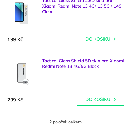
Tactical Glass Shield 2.5D sklo pro
ý
o
Xiaomi Redmi Note 13 4G/ 13 5G / 14S
p
d
Clear
i
u
s
k
(
>5 ks
)
p
t
r
ů
199 Kč
DO KOŠÍKU
o
d
u
k
Tactical Glass Shield 5D sklo pro Xiaomi
t
Redmi Note 13 4G/5G Black
ů
(
>5 ks
)
299 Kč
DO KOŠÍKU
2
položek celkem
O
v