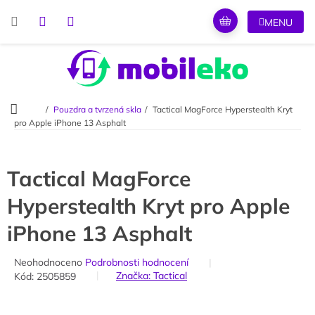
Přejít
na
obsah
Domů
Pouzdra a tvrzená skla
Tactical MagForce Hyperstealth Kryt
pro Apple iPhone 13 Asphalt
Tactical MagForce
Hyperstealth Kryt pro Apple
iPhone 13 Asphalt
Průměrné
Neohodnoceno
Podrobnosti hodnocení
hodnocení
Značka:
Tactical
Kód:
2505859
produktu
je