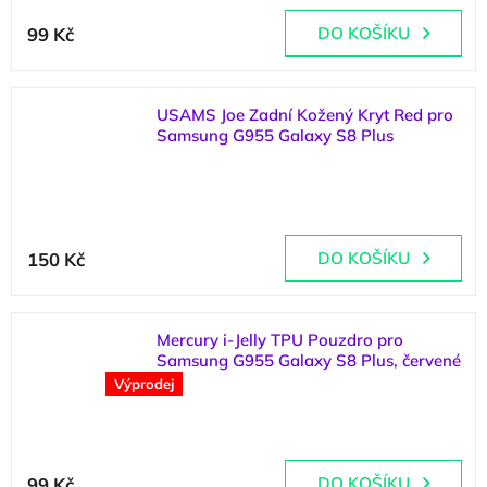
Průměrné
hodnocení
99 Kč
DO KOŠÍKU
produktu
je
5,0
z
USAMS Joe Zadní Kožený Kryt Red pro
5
Samsung G955 Galaxy S8 Plus
hvězdiček.
(
1 ks
)
Průměrné
hodnocení
150 Kč
DO KOŠÍKU
produktu
je
5,0
z
Mercury i-Jelly TPU Pouzdro pro
5
Samsung G955 Galaxy S8 Plus, červené
hvězdiček.
Výprodej
(
1 ks
)
Průměrné
hodnocení
99 Kč
DO KOŠÍKU