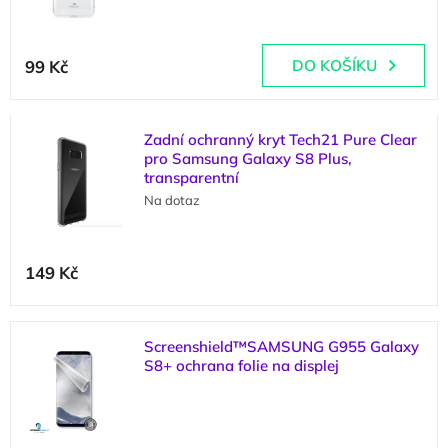
s
k
p
t
Průměrné
r
ů
hodnocení
99 Kč
DO KOŠÍKU
o
produktu
d
je
u
5,0
k
Zadní ochranný kryt Tech21 Pure Clear
z
t
pro Samsung Galaxy S8 Plus,
5
transparentní
ů
hvězdiček.
Na dotaz
Průměrné
hodnocení
149 Kč
produktu
je
5,0
z
Screenshield™SAMSUNG G955 Galaxy
5
S8+ ochrana folie na displej
hvězdiček.
(
1 ks
)