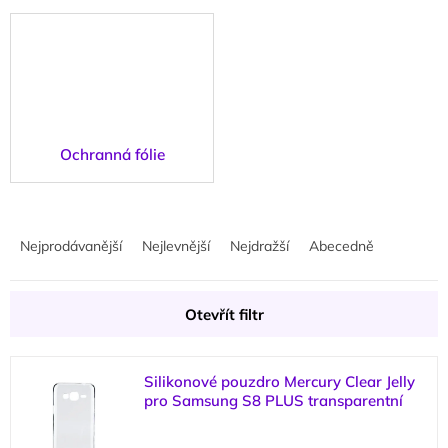
Ochranná fólie
Ř
a
Nejprodávanější
Nejlevnější
Nejdražší
Abecedně
z
e
n
Otevřít filtr
í
p
V
r
Silikonové pouzdro Mercury Clear Jelly
ý
o
pro Samsung S8 PLUS transparentní
p
d
(
1 ks
)
i
u