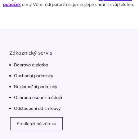
r
poboček
a my Vám rádi poradíme, jak nejlépe chránit svůj telefon.
v
k
y
v
Z
ý
á
p
p
i
s
a
Zákaznický servis
u
t
í
Doprava a platba
Obchodní podmínky
Reklamační podmínky
Ochrana osobních údajů
Odstoupení od smlouvy
Prodloužená záruka