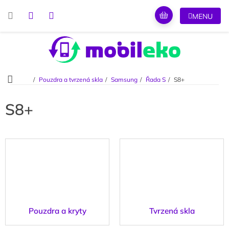
Přejít
na
obsah
Domů
Pouzdra a tvrzená skla
Samsung
Řada S
S8+
S8+
Pouzdra a kryty
Tvrzená skla