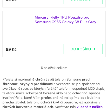
produktu
je
5,0
z
Mercury i-Jelly TPU Pouzdro pro
5
Samsung G955 Galaxy S8 Plus Grey
hvězdiček.
(
1 ks
)
Průměrné
hodnocení
99 Kč
DO KOŠÍKU
produktu
je
5,0
z
6
položek celkem
O
5
v
hvězdiček.
l
Přejete si maximálně
chránit
svůj telefon Samsung
před
á
škrábanci, vrypy a prasklinami
? Nechcete se jen spoléhat na
d
své šikovné ruce, ze kterých "určitě" telefon neupadne? LCD displej
a
telefonu může zabezpečit
tvrzené sklo
nebo
ochranná, vysoce
c
kvalitní fólie
, které Vám
profesionálně nalepíme bez bublin a
í
prachu
. Zbytek telefonu ochrání
kryt
či
pouzdro,
jež nabízíme
v
p
různých barvách a materiálech
. Navštivte nás
v jedné z našich