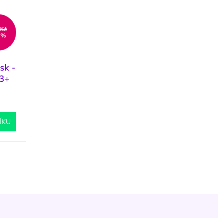
 Kč
 %
sk -
3+
1 ks
)
ÍKU