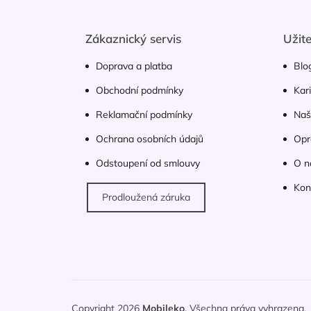
p
a
t
Zákaznický servis
Užit
í
Doprava a platba
Blo
Obchodní podmínky
Kar
Reklamační podmínky
Naš
Ochrana osobních údajů
Opr
Odstoupení od smlouvy
O n
Kon
Prodloužená záruka
Copyright 2026
Mobileko
. Všechna práva vyhrazena.