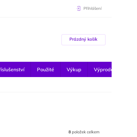
Přihlášení
Nákupní košík
Prázdný košík
íslušenství
Použité
Výkup
Výprodej
8
položek celkem