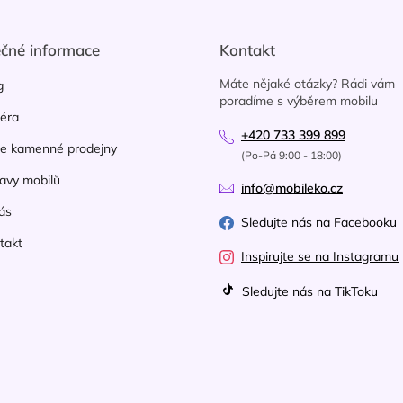
í
p
r
ečné informace
Kontakt
v
k
Máte nějaké otázky? Rádi vám
g
y
poradíme s výběrem mobilu
v
iéra
ý
+420 733 399 899
p
e kamenné prodejny
(Po-Pá 9:00 - 18:00)
i
avy mobilů
s
info@mobileko.cz
u
ás
Sledujte nás na Facebooku
takt
Inspirujte se na Instagramu
Sledujte nás na TikToku