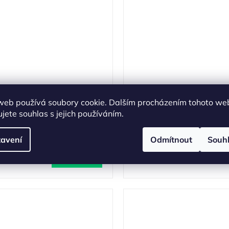
adní pogumovaný kryt
Nillkin Nature TPU 
web používá soubory cookie. Dalším procházením tohoto we
FIXED Story pro
Magnetic Kryt pr
jete souhlas s jejich používáním.
Samsung Galaxy S23+
Samsung Galaxy S2
(
1 ks
)
Na d
modrý
Transparent
avení
Odmítnout
Souh
399 Kč
99 Kč
DO KOŠÍKU