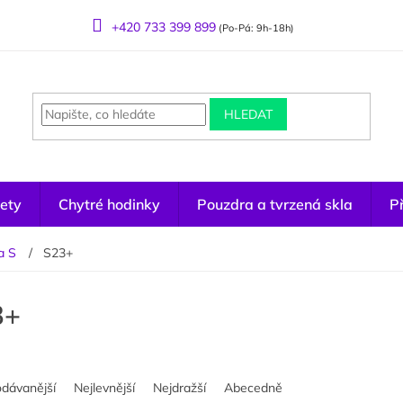
+420 733 399 899
(Po-Pá: 9h-18h)
HLEDAT
ety
Chytré hodinky
Pouzdra a tvrzená skla
Př
a S
S23+
3+
odávanější
Nejlevnější
Nejdražší
Abecedně