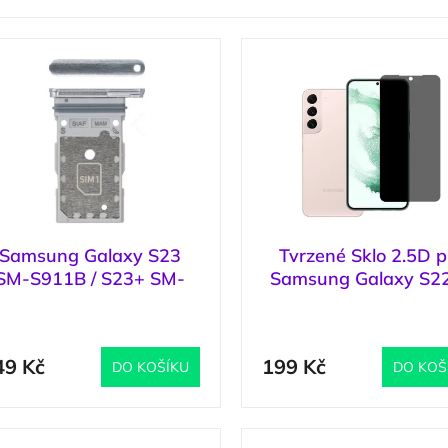
Samsung Galaxy S23
Tvrzené Sklo 2.5D p
SM-S911B / S23+ SM-
Samsung Galaxy S22
916B SIM tray stříbrný
Galaxy S23+
(
1 ks
)
(
držák, šuplík
49 Kč
199 Kč
DO KOŠÍKU
DO KOŠ