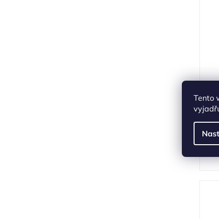
Z
Tento 
vyjadřu
Nast
1