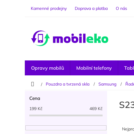
Přejít
na
Kamenné prodejny
Doprava a platba
O nás
obsah
Opravy mobilů
Mobilní telefony
Tabl
Domů
Pouzdra a tvrzená skla
Samsung
Řad
P
Cena
o
S2
s
199
Kč
469
Kč
t
r
Ř
a
a
Nejpr
n