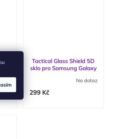
PRO
Tactical Glass Shield 5D
bu
o
sklo pro Samsung Galaxy
3+
S23+ Black
otaz
Na dotaz
lasím
299 Kč