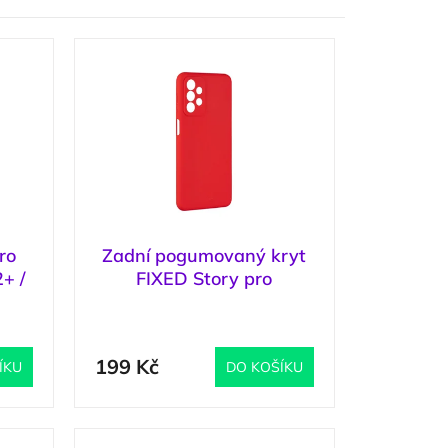
ro
Zadní pogumovaný kryt
+ /
FIXED Story pro
Samsung Galaxy S23+
2 ks
)
(
2 ks
)
červený
199 Kč
ÍKU
DO KOŠÍKU