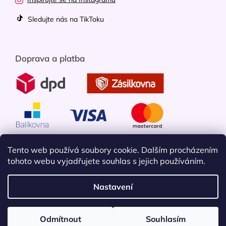
Sledujte nás na TikToku
Doprava a platba
Tento web používá soubory cookie. Dalším procházením
tohoto webu vyjadřujete souhlas s jejich používáním.
Nastavení
Vytvořil Shoptet
Odmítnout
Souhlasím
Copyright 2026
Mobileko
. Všechna práva vyhrazena.