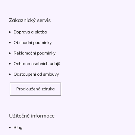
a
á
c
p
í
p
a
Zákaznický servis
r
t
v
í
Doprava a platba
k
y
Obchodní podmínky
v
ý
Reklamační podmínky
p
Ochrana osobních údajů
i
s
Odstoupení od smlouvy
u
Prodloužená záruka
Užitečné informace
Blog