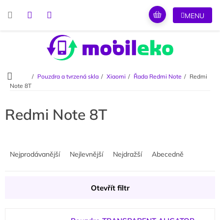
Přejít
na
obsah
Domů
Pouzdra a tvrzená skla
Xiaomi
Řada Redmi Note
Redmi
Note 8T
Redmi Note 8T
Ř
a
Nejprodávanější
Nejlevnější
Nejdražší
Abecedně
z
e
n
Otevřít filtr
í
p
V
r