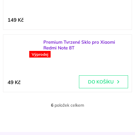
149 Kč
Premium Tvrzené Sklo pro Xiaomi
Redmi Note 8T
Výprodej
(
1 ks
)
Průměrné
hodnocení
49 Kč
DO KOŠÍKU
produktu
je
5,0
z
6
položek celkem
O
5
v
hvězdiček.
l
á
d
Z