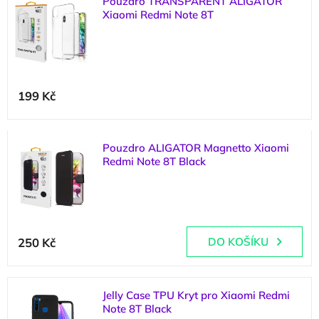
Pouzdro TRANSPARENT ALIGATOR
ý
o
Xiaomi Redmi Note 8T
p
d
i
u
s
k
p
t
r
ů
199 Kč
o
d
u
k
Pouzdro ALIGATOR Magnetto Xiaomi
t
Redmi Note 8T Black
ů
(
1 ks
)
250 Kč
DO KOŠÍKU
Jelly Case TPU Kryt pro Xiaomi Redmi
Note 8T Black