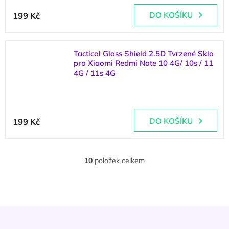
199 Kč
DO KOŠÍKU
Tactical Glass Shield 2.5D Tvrzené Sklo
pro Xiaomi Redmi Note 10 4G/ 10s / 11
4G / 11s 4G
(
4 ks
)
199 Kč
DO KOŠÍKU
10
položek celkem
O
v
l
á
d
Z
a
á
c