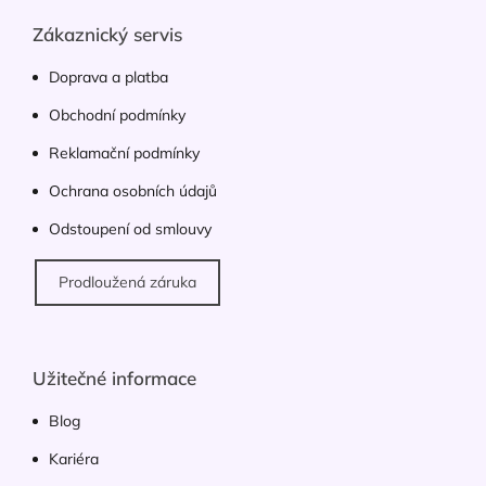
p
í
p
a
Zákaznický servis
r
t
v
í
Doprava a platba
k
y
Obchodní podmínky
v
ý
Reklamační podmínky
p
Ochrana osobních údajů
i
s
Odstoupení od smlouvy
u
Prodloužená záruka
Užitečné informace
Blog
Kariéra