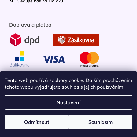
Sledujte nás na TikToku
Doprava a platba
Tento web používá soubory cookie. Dalším procházením
tohoto webu vyjadřujete souhlas s jejich používáním.
Nastavení
Vytvořil Shoptet
Odmítnout
Souhlasím
Copyright 2026
Mobileko
. Všechna práva vyhrazena.