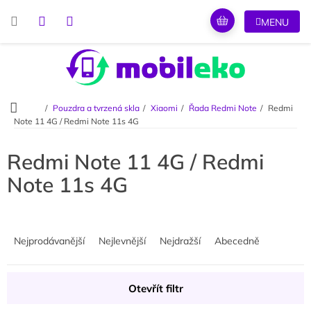
Přejít
na
obsah
Domů
Pouzdra a tvrzená skla
Xiaomi
Řada Redmi Note
Redmi
Note 11 4G / Redmi Note 11s 4G
Redmi Note 11 4G / Redmi
Note 11s 4G
Ř
a
Nejprodávanější
Nejlevnější
Nejdražší
Abecedně
z
e
n
Otevřít filtr
í