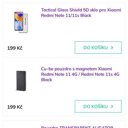
p
V
r
Tactical Glass Shield 5D sklo pro Xiaomi
ý
o
Redmi Note 11/11s Black
p
d
i
u
(
4 ks
)
s
k
p
t
r
ů
199 Kč
DO KOŠÍKU
o
d
u
k
Cu-be pouzdro s magnetem Xiaomi
t
Redmi Note 11 4G / Redmi Note 11s 4G
Black
ů
(
1 ks
)
199 Kč
DO KOŠÍKU
Pouzdro TRANSPARENT ALIGATOR