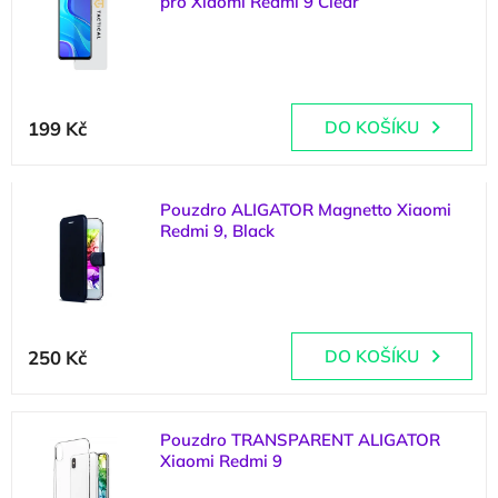
pro Xiaomi Redmi 9 Clear
p
d
i
u
(
3 ks
)
s
k
p
t
r
ů
199 Kč
DO KOŠÍKU
o
d
u
k
Pouzdro ALIGATOR Magnetto Xiaomi
t
Redmi 9, Black
ů
(
1 ks
)
250 Kč
DO KOŠÍKU
Pouzdro TRANSPARENT ALIGATOR
Xiaomi Redmi 9