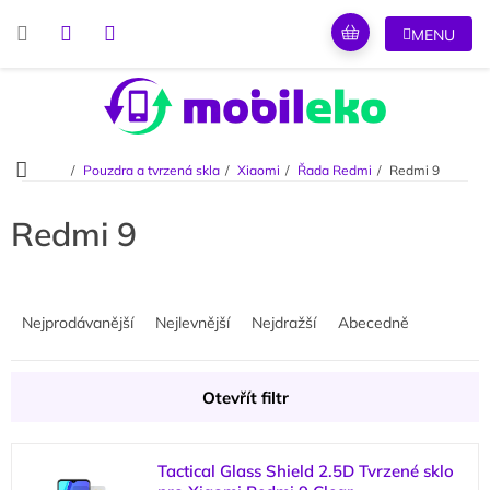
Přejít
na
obsah
Domů
Pouzdra a tvrzená skla
Xiaomi
Řada Redmi
Redmi 9
Redmi 9
Ř
a
Nejprodávanější
Nejlevnější
Nejdražší
Abecedně
z
e
n
Otevřít filtr
í
p
V
r
Tactical Glass Shield 2.5D Tvrzené sklo
ý
o