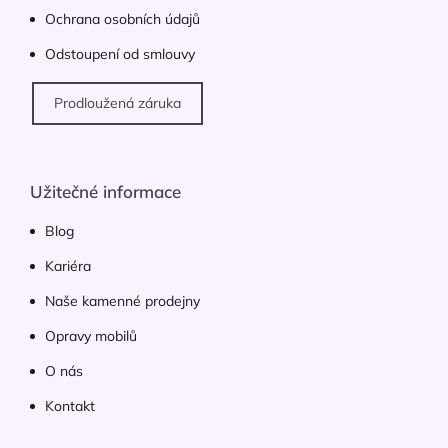
p
Ochrana osobních údajů
i
s
Odstoupení od smlouvy
u
Prodloužená záruka
Užitečné informace
Blog
Kariéra
Naše kamenné prodejny
Opravy mobilů
O nás
Kontakt