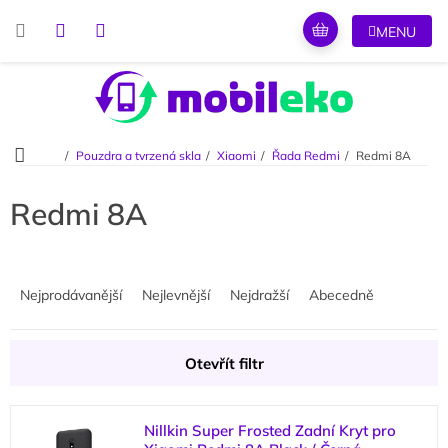
Přejít
na
obsah
Domů
Pouzdra a tvrzená skla
Xiaomi
Řada Redmi
Redmi 8A
Redmi 8A
Ř
a
Nejprodávanější
Nejlevnější
Nejdražší
Abecedně
z
e
n
Otevřít filtr
í
p
V
r
Nillkin Super Frosted Zadní Kryt pro
ý
o