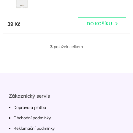
Průměrné
hodnocení
39 Kč
DO KOŠÍKU
produktu
je
5,0
z
3
položek celkem
O
5
v
hvězdiček.
l
á
d
Z
a
á
c
p
í
p
a
Zákaznický servis
r
t
v
í
Doprava a platba
k
y
Obchodní podmínky
v
ý
Reklamační podmínky