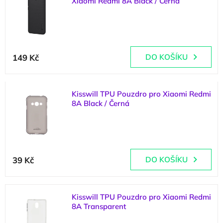
Xiaomi Redmi 8A Black / Černá
p
d
(
3 ks
)
i
u
s
k
p
t
Průměrné
r
ů
hodnocení
149 Kč
DO KOŠÍKU
o
produktu
d
je
u
5,0
k
Kisswill TPU Pouzdro pro Xiaomi Redmi
z
t
8A Black / Černá
5
ů
hvězdiček.
(
1 ks
)
Průměrné
hodnocení
39 Kč
DO KOŠÍKU
produktu
je
5,0
z
Kisswill TPU Pouzdro pro Xiaomi Redmi
5
8A Transparent
hvězdiček.
(
1 ks
)