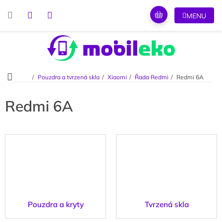
Přejít
na
obsah
Domů
Pouzdra a tvrzená skla
Xiaomi
Řada Redmi
Redmi 6A
Redmi 6A
Pouzdra a kryty
Tvrzená skla