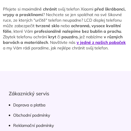
Přejete si maximálně
chránit
svůj telefon Xiaomi
před škrábanci,
vrypy a prasklinami
? Nechcete se jen spoléhat na své šikovné
ruce, ze kterých "určitě" telefon neupadne? LCD displej telefonu
může zabezpečit
tvrzené sklo
nebo
ochranná, vysoce kvalitní
fólie
, které Vám
profesionálně nalepíme bez bublin a prachu
.
Zbytek telefonu ochrání
kryt
či
pouzdro,
jež nabízíme
v různých
barvách a materiálech
. Navštivte nás
v jedné z našich poboček
a my Vám rádi poradíme, jak nejlépe chránit svůj telefon.
Z
á
p
a
Zákaznický servis
t
í
Doprava a platba
Obchodní podmínky
Reklamační podmínky