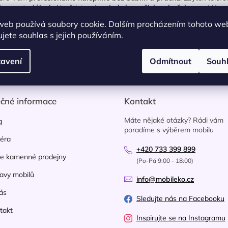
h a materiálech
. Navštivte nás
v jedné z našich poboček
a my Vám rád
web používá soubory cookie. Dalším procházením tohoto we
jete souhlas s jejich používáním.
avení
Odmítnout
Souh
ečné informace
Kontakt
Máte nějaké otázky? Rádi vám
g
poradíme s výběrem mobilu
iéra
+420 733 399 899
e kamenné prodejny
(Po-Pá 9:00 - 18:00)
avy mobilů
info@mobileko.cz
ás
Sledujte nás na Facebooku
takt
Inspirujte se na Instagramu