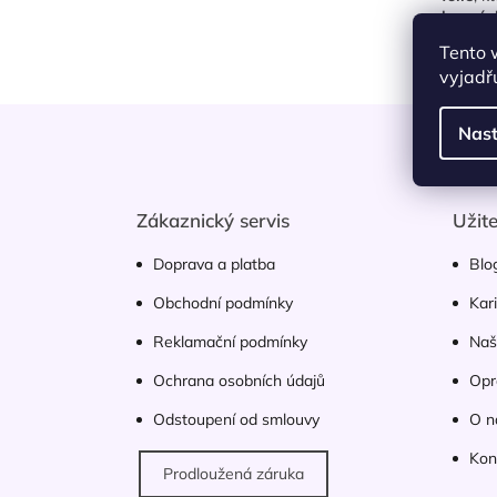
n
barvác
í
Tento 
p
vyjadřu
a
Z
n
Nast
á
e
p
l
a
t
Zákaznický servis
Užit
í
Doprava a platba
Blo
Obchodní podmínky
Kar
Reklamační podmínky
Naš
Ochrana osobních údajů
Opr
Odstoupení od smlouvy
O n
Kon
Prodloužená záruka