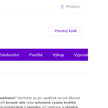
Přihlášení
Nákupní košík
Prázdný košík
íslušenství
Použité
Výkup
Výprodej
asklinami
? Nechcete se jen spoléhat na své šikovné
ečit
tvrzené sklo
nebo
ochranná, vysoce kvalitní
onu ochrání
kryt
či
pouzdro,
jež nabízíme
v různých