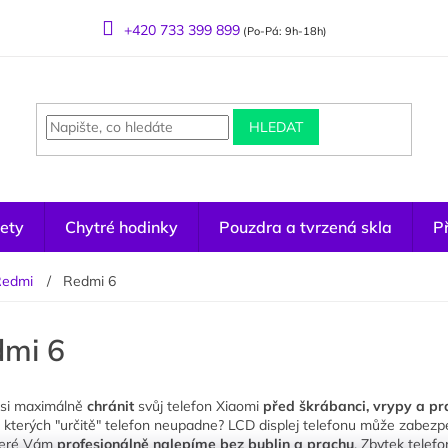
+420 733 399 899
(Po-Pá: 9h-18h)
HLEDAT
ety
Chytré hodinky
Pouzdra a tvrzená skla
Př
Redmi
Redmi 6
mi 6
 si maximálně
chránit
svůj telefon Xiaomi
před škrábanci, vrypy a pr
e kterých "určitě" telefon neupadne? LCD displej telefonu může zabezp
které Vám
profesionálně nalepíme bez bublin a prachu
. Zbytek telef