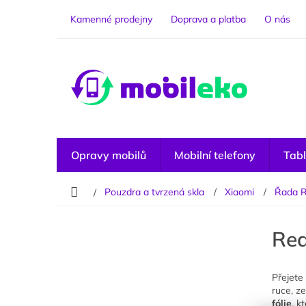
Přejít
na
Kamenné prodejny
Doprava a platba
O nás
obsah
Opravy mobilů
Mobilní telefony
Tabl
Domů
Pouzdra a tvrzená skla
Xiaomi
Řada 
P
o
Red
s
t
r
Přejete
a
ruce, z
n
fólie
, 