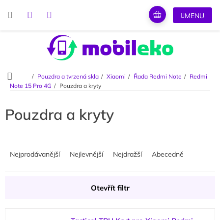
Přejít
na
obsah
Domů
Pouzdra a tvrzená skla
Xiaomi
Řada Redmi Note
Redmi
Note 15 Pro 4G
Pouzdra a kryty
Pouzdra a kryty
Ř
a
Nejprodávanější
Nejlevnější
Nejdražší
Abecedně
z
e
n
Otevřít filtr
í
p
V
r