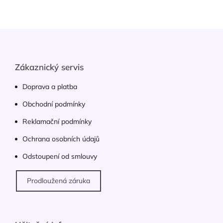
l
á
d
Z
a
á
c
p
í
p
a
Zákaznický servis
r
t
v
í
Doprava a platba
k
y
Obchodní podmínky
v
ý
Reklamační podmínky
p
Ochrana osobních údajů
i
s
Odstoupení od smlouvy
u
Prodloužená záruka