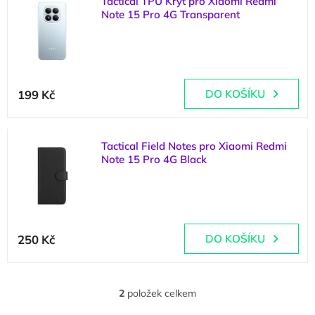
Tactical TPU Kryt pro Xiaomi Redmi
ý
o
Note 15 Pro 4G Transparent
p
d
i
u
(
>5 ks
)
s
k
p
t
r
ů
199 Kč
DO KOŠÍKU
o
d
u
k
Tactical Field Notes pro Xiaomi Redmi
t
Note 15 Pro 4G Black
ů
(
2 ks
)
250 Kč
DO KOŠÍKU
2
položek celkem
O
v