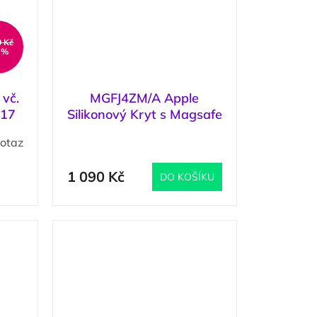
0 Kč
 %
 vč.
MGFJ4ZM/A Apple
 17
Silikonový Kryt s Magsafe
pro iPhone 17 Pro Terra
otaz
(
1 ks
)
Cotta
1 090 Kč
DO KOŠÍKU