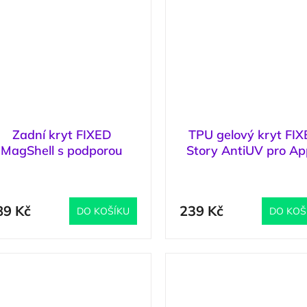
Zadní kryt FIXED
TPU gelový kryt FI
MagShell s podporou
Story AntiUV pro Ap
Magsafe pro Apple
iPhone 17 Pro, čir
(
5 ks
)
(
iPhone 17 Pro, čirý
89 Kč
239 Kč
DO KOŠÍKU
DO KOŠ