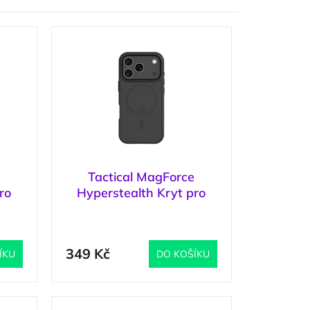
e
Tactical MagForce
ro
Hyperstealth Kryt pro
Grey
iPhone 17 Pro Asphalt
5 ks
)
(
5 ks
)
349 Kč
ÍKU
DO KOŠÍKU