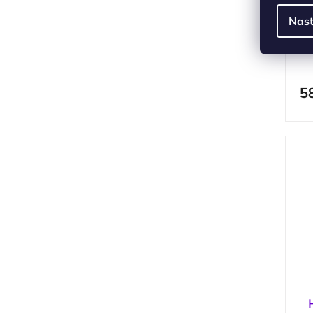
P
Nast
n
5