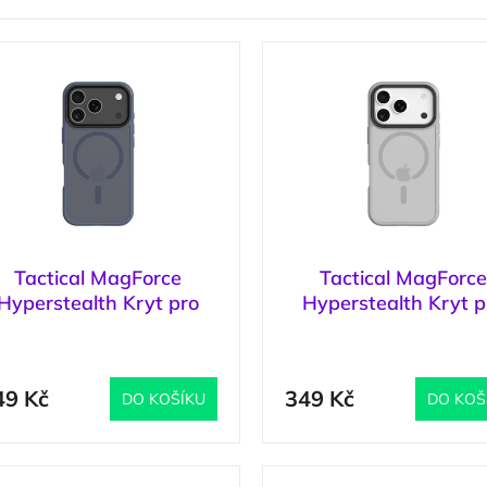
Tactical MagForce
Tactical MagForc
Hyperstealth Kryt pro
Hyperstealth Kryt p
Apple iPhone 17 Pro
iPhone 17 Pro Light 
(
>5 ks
)
(
Deep Blue
49 Kč
349 Kč
DO KOŠÍKU
DO KOŠ