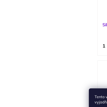
Si
p
1
Tento 
vyjadřu