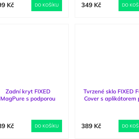
99 Kč
349 Kč
DO KOŠÍKU
DO KOŠ
Zadní kryt FIXED
Tvrzené sklo FIXED Fu
MagPure s podporou
Cover s aplikátorem 
MagSafe pro Apple
Apple iPhone 17 Pro, 
(
1 ks
)
(
iPhone 17 Pro, čirý
černé
89 Kč
389 Kč
DO KOŠÍKU
DO KOŠ