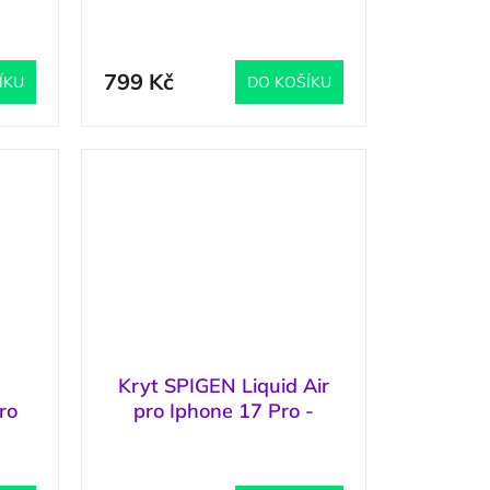
k
17 Pro - Zero One Black
3 ks
)
(
2 ks
)
799 Kč
ÍKU
DO KOŠÍKU
e
Kryt SPIGEN Liquid Air
ro
pro Iphone 17 Pro -
st
Natural Titanium
5 ks
)
(
>5 ks
)