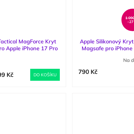
1 09
–27
Tactical MagForce Kryt
Apple Silikonový Kryt
ro Apple iPhone 17 Pro
Magsafe pro iPhone
Transparent
Pro Midnight
(
1 ks
)
Na d
790 Kč
99 Kč
DO KOŠÍKU