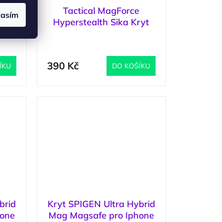
e
Tactical MagForce
lasím
ro
Hyperstealth Sika Kryt
ro
pro Apple iPhone 17 Pro
1 ks
)
(
1 ks
)
Moucha Moose
390 Kč
ÍKU
DO KOŠÍKU
brid
Kryt SPIGEN Ultra Hybrid
hone
Mag Magsafe pro Iphone