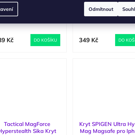
ouzdro FIXED MagPure
Tactical MagForc
avení
Odmítnout
Souh
Neck s černou šňůrkou
Hyperstealth Kryt p
a krk pro Apple iPhone
Apple iPhone 17 P
(
2 ks
)
(
17 Pro
Moucha Moose
89 Kč
349 Kč
DO KOŠÍKU
DO KOŠ
Tactical MagForce
Kryt SPIGEN Ultra Hy
Hyperstealth Sika Kryt
Mag Magsafe pro Ip