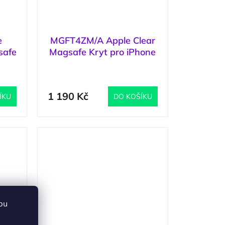
e
MGFT4ZM/A Apple Clear
safe
Magsafe Kryt pro iPhone
ack
17 Pro
3 ks
)
(
1 ks
)
1 190 Kč
ÍKU
DO KOŠÍKU
bu