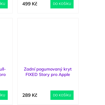
499 Kč
ÍKU
DO KOŠÍKU
ll-
Zadní pogumovaný kryt
pro
FIXED Story pro Apple
2ks,
iPhone 17 Pro, červený
1 ks
)
(
2 ks
)
289 Kč
ÍKU
DO KOŠÍKU