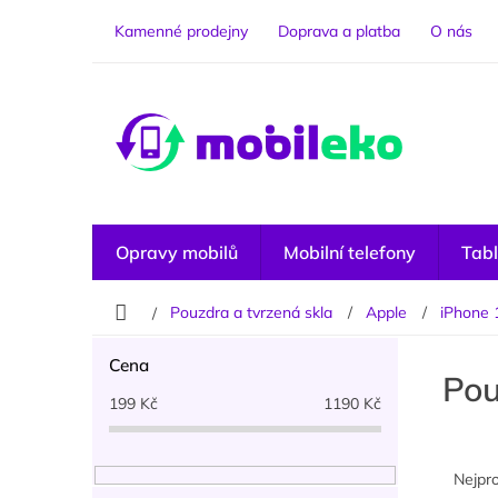
Přejít
na
Kamenné prodejny
Doprava a platba
O nás
obsah
Opravy mobilů
Mobilní telefony
Tabl
Domů
Pouzdra a tvrzená skla
Apple
iPhone 
P
Cena
o
Pou
s
199
Kč
1190
Kč
t
r
Ř
a
a
Nejpr
n