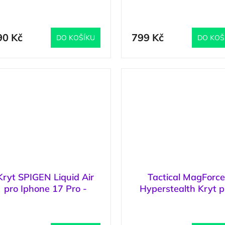
ro Apple iPhone 17 Pro
17 Pro - Frost Blac
(
1 ks
)
(
Forest Green
90 Kč
799 Kč
DO KOŠÍKU
DO KOŠ
Kryt SPIGEN Liquid Air
Tactical MagForc
pro Iphone 17 Pro -
Hyperstealth Kryt p
Abyss Green
iPhone 17 Pro Fore
(
2 ks
)
(
>
Green