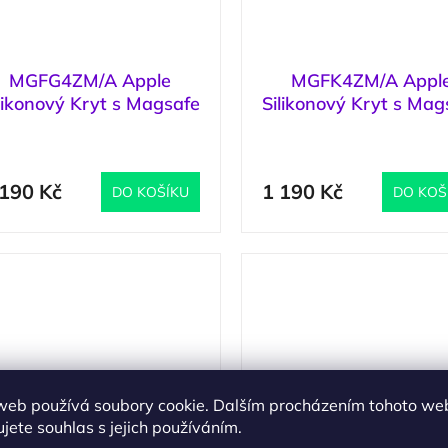
MGFG4ZM/A Apple
MGFK4ZM/A Appl
likonový Kryt s Magsafe
Silikonový Kryt s Mag
ro iPhone 17 Pro Purple
pro iPhone 17 Pro Bl
(
1 ks
)
(
Fog
 190 Kč
1 190 Kč
DO KOŠÍKU
DO KOŠ
web používá soubory cookie. Dalším procházením tohoto we
jete souhlas s jejich používáním.