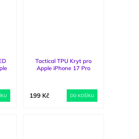
XED
Tactical TPU Kryt pro
ple
Apple iPhone 17 Pro
ý
Transparent
1 ks
)
(
4 ks
)
199 Kč
ÍKU
DO KOŠÍKU