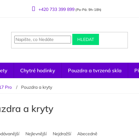
+420 733 399 899
(Po-Pá: 9h-18h)
HLEDAT
ety
Chytré hodinky
Pouzdra a tvrzená skla
Př
17 Pro
Pouzdra a kryty
zdra a kryty
odávanější
Nejlevnější
Nejdražší
Abecedně