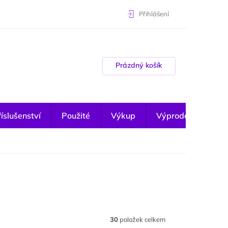
Přihlášení
Nákupní košík
Prázdný košík
íslušenství
Použité
Výkup
Výprodej
30
položek celkem