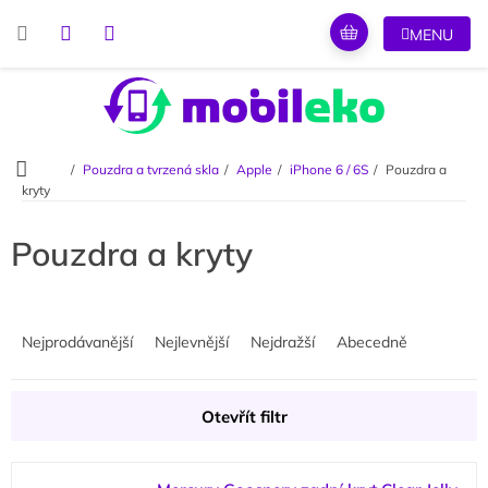
Přejít
na
obsah
Domů
Pouzdra a tvrzená skla
Apple
iPhone 6 / 6S
Pouzdra a
kryty
Pouzdra a kryty
Ř
a
Nejprodávanější
Nejlevnější
Nejdražší
Abecedně
z
e
n
Otevřít filtr
í
p
V
r