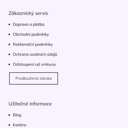
á
ý
p
p
i
a
Zákaznický servis
s
t
u
í
Doprava a platba
Obchodní podmínky
Reklamační podmínky
Ochrana osobních údajů
Odstoupení od smlouvy
Prodloužená záruka
Užitečné informace
Blog
Kariéra