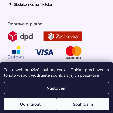
Sledujte nás na TikToku
Doprava a platba
Tento web používá soubory cookie. Dalším procházením
tohoto webu vyjadřujete souhlas s jejich používáním.
Nastavení
Vytvořil Shoptet
Odmítnout
Souhlasím
Copyright 2026
Mobileko
. Všechna práva vyhrazena.