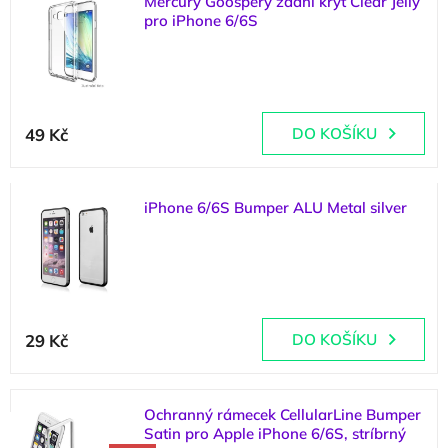
Mercury Goospery zadní kryt Clear Jelly
ý
o
pro iPhone 6/6S
p
d
i
u
(
1 ks
)
s
k
p
t
r
ů
49 Kč
DO KOŠÍKU
o
d
u
k
iPhone 6/6S Bumper ALU Metal silver
t
(
1 ks
)
ů
Průměrné
hodnocení
29 Kč
DO KOŠÍKU
produktu
je
5,0
z
Ochranný rámecek CellularLine Bumper
5
Satin pro Apple iPhone 6/6S, stríbrný