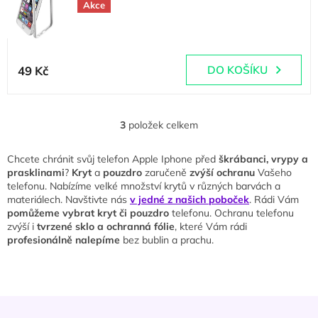
hvězdiček.
Akce
(
1 ks
)
Průměrné
hodnocení
49 Kč
DO KOŠÍKU
produktu
je
5,0
z
3
položek celkem
O
5
v
hvězdiček.
l
Chcete chránit svůj telefon Apple Iphone před
škrábanci, vrypy a
á
prasklinami
?
Kryt
a
pouzdro
zaručeně
zvýší ochranu
Vašeho
d
telefonu. Nabízíme velké množství krytů v různých barvách a
a
materiálech. Navštivte nás
v jedné z našich poboček
. Rádi Vám
c
pomůžeme vybrat kryt či pouzdro
telefonu. Ochranu telefonu
í
zvýší i
tvrzené sklo a ochranná fólie
, které Vám rádi
p
profesionálně nalepíme
bez bublin a prachu.
r
v
k
y
Z
v