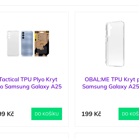
Tactical TPU Plyo Kryt
OBAL:ME TPU Kryt 
ro Samsung Galaxy A25
Samsung Galaxy A25
5G Transparent
Transparent
(
5 ks
)
(
99 Kč
199 Kč
DO KOŠÍKU
DO KOŠ