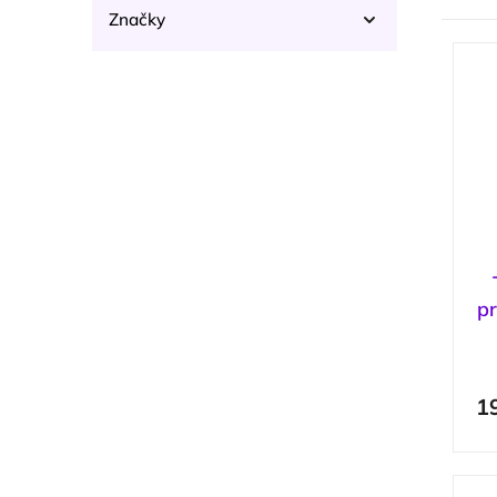
z
n
Značky
e
V
í
n
ý
p
í
p
a
OBAL:ME
1
p
i
n
r
s
e
o
Samsung
3
p
l
d
r
u
Tactical
3
o
k
d
t
u
ů
k
p
t
ů
1