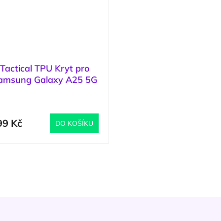
Tactical TPU Kryt pro
amsung Galaxy A25 5G
Black / Černá
(
4 ks
)
99 Kč
DO KOŠÍKU
O
v
l
á
d
a
c