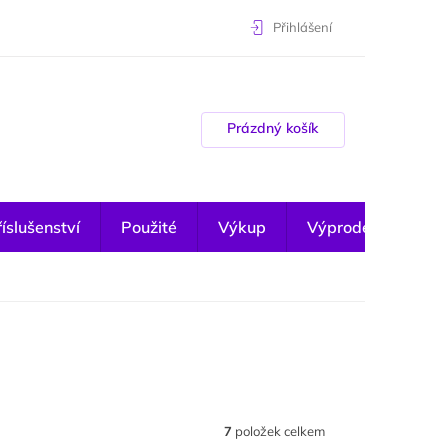
Přihlášení
Nákupní košík
Prázdný košík
íslušenství
Použité
Výkup
Výprodej
7
položek celkem