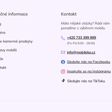
í
p
r
ečné informace
Kontakt
v
k
Máte nějaké otázky? Rádi vám
g
y
poradíme s výběrem mobilu
v
iéra
ý
+420 733 399 899
p
e kamenné prodejny
(Po-Pá 9:00 - 18:00)
i
avy mobilů
s
info@mobileko.cz
u
ás
Sledujte nás na Facebooku
takt
Inspirujte se na Instagramu
Sledujte nás na TikToku