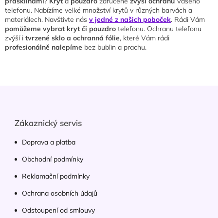
á
prasklinami
?
Kryt
a
pouzdro
zaručeně
zvýší ochranu
Vašeho
d
telefonu. Nabízíme velké množství krytů v různých barvách a
a
materiálech. Navštivte nás
v jedné z našich poboček
. Rádi Vám
c
pomůžeme vybrat kryt či pouzdro
telefonu. Ochranu telefonu
í
zvýší i
tvrzené sklo a ochranná fólie
, které Vám rádi
p
profesionálně nalepíme
bez bublin a prachu.
r
v
k
y
Z
v
á
ý
p
p
i
a
Zákaznický servis
s
t
u
í
Doprava a platba
Obchodní podmínky
Reklamační podmínky
Ochrana osobních údajů
Odstoupení od smlouvy