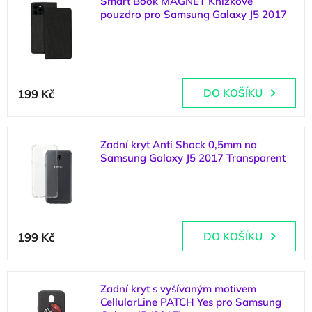
Smart Book MAGNET Knížkové
ý
o
pouzdro pro Samsung Galaxy J5 2017
p
d
i
u
(
2 ks
)
s
k
p
t
r
ů
199 Kč
DO KOŠÍKU
o
d
u
k
Zadní kryt Anti Shock 0,5mm na
t
Samsung Galaxy J5 2017 Transparent
ů
(
3 ks
)
199 Kč
DO KOŠÍKU
Zadní kryt s vyšívaným motivem
CellularLine PATCH Yes pro Samsung