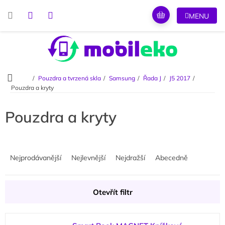
Přejít
na
obsah
Domů
Pouzdra a tvrzená skla
Samsung
Řada J
J5 2017
Pouzdra a kryty
Pouzdra a kryty
Ř
a
Nejprodávanější
Nejlevnější
Nejdražší
Abecedně
z
e
n
Otevřít filtr
í
p
V
r