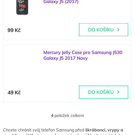
Galaxy J5 (2017)
(
1 ks
)
Průměrné
hodnocení
99 Kč
DO KOŠÍKU
produktu
je
5,0
z
Mercury Jelly Case pro Samsung J530
5
Galaxy J5 2017 Navy
hvězdiček.
(
1 ks
)
Průměrné
hodnocení
49 Kč
DO KOŠÍKU
produktu
je
5,0
z
4
položek celkem
O
5
v
hvězdiček.
l
Chcete chránit svůj telefon Samsung před
škrábanci, vrypy a