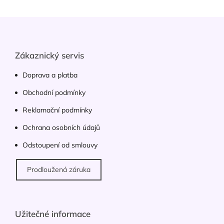
Z
á
p
a
Zákaznický servis
t
í
Doprava a platba
Obchodní podmínky
Reklamační podmínky
Ochrana osobních údajů
Odstoupení od smlouvy
Prodloužená záruka
Užitečné informace