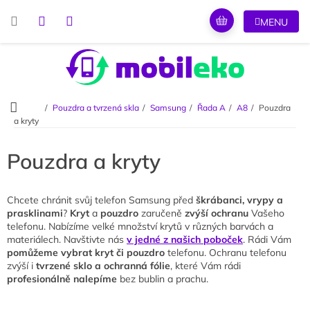
Přejít
na
obsah
Domů
Pouzdra a tvrzená skla
Samsung
Řada A
A8
Pouzdra
a kryty
Pouzdra a kryty
Chcete chránit svůj telefon Samsung před
škrábanci, vrypy a
prasklinami
?
Kryt
a
pouzdro
zaručeně
zvýší ochranu
Vašeho
telefonu. Nabízíme velké množství krytů v různých barvách a
materiálech. Navštivte nás
v jedné z našich poboček
. Rádi Vám
pomůžeme vybrat kryt či pouzdro
telefonu. Ochranu telefonu
zvýší i
tvrzené sklo a ochranná fólie
, které Vám rádi
profesionálně nalepíme
bez bublin a prachu.