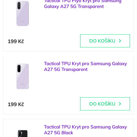
Tactical TPU Plyo Kryt pro Samsung
ý
o
Galaxy A27 5G Transparent
p
d
i
u
(
2 ks
)
s
k
p
t
r
ů
199 Kč
DO KOŠÍKU
o
d
u
k
Tactical TPU Kryt pro Samsung Galaxy
t
A27 5G Transparent
ů
(
2 ks
)
199 Kč
DO KOŠÍKU
Tactical TPU Kryt pro Samsung Galaxy
A27 5G Black