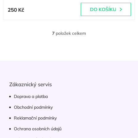
250 Kč
DO KOŠÍKU
7
položek celkem
O
v
l
á
d
Z
a
á
c
p
í
p
a
Zákaznický servis
r
t
v
í
Doprava a platba
k
y
Obchodní podmínky
v
ý
Reklamační podmínky
p
Ochrana osobních údajů
i
s