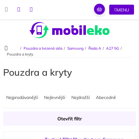
Přejít
na
obsah
Domů
Pouzdra a tvrzená skla
Samsung
Řada A
A27 5G
Pouzdra a kryty
Pouzdra a kryty
Ř
a
Nejprodávanější
Nejlevnější
Nejdražší
Abecedně
z
e
n
Otevřít filtr
í
p
V
r