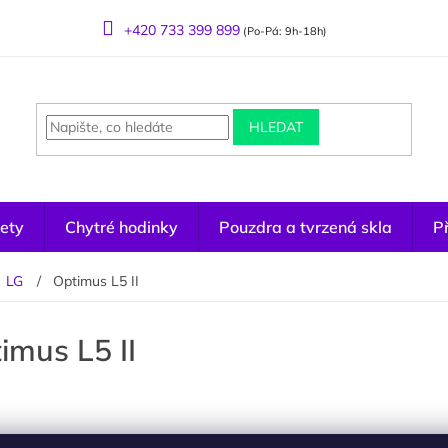
+420 733 399 899
(Po-Pá: 9h-18h)
HLEDAT
ety
Chytré hodinky
Pouzdra a tvrzená skla
Př
LG
Optimus L5 II
imus L5 II