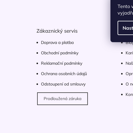
Z
n
Tento 
á
í
vyjadřu
p
p
a
a
t
Nast
n
Zákaznický servis
Užit
í
e
Doprava a platba
Blo
l
Obchodní podmínky
Kar
Reklamační podmínky
Naš
Ochrana osobních údajů
Opr
Odstoupení od smlouvy
O n
Kon
Prodloužená záruka