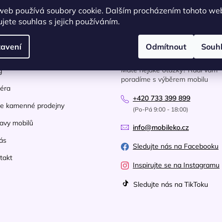
web používá soubory cookie. Dalším procházením tohoto we
jete souhlas s jejich používáním.
avení
Odmítnout
Souh
ečné informace
Kontakt
Máte nějaké otázky? Rádi vám
g
poradíme s výběrem mobilu
iéra
+420 733 399 899
e kamenné prodejny
(Po-Pá 9:00 - 18:00)
avy mobilů
info@mobileko.cz
ás
Sledujte nás na Facebooku
takt
Inspirujte se na Instagramu
Sledujte nás na TikToku