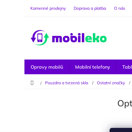
Přejít
na
Kamenné prodejny
Doprava a platba
O nás
obsah
Opravy mobilů
Mobilní telefony
Tabl
Domů
Pouzdra a tvrzená skla
Ostatní značky
P
o
Opt
s
t
r
a
n