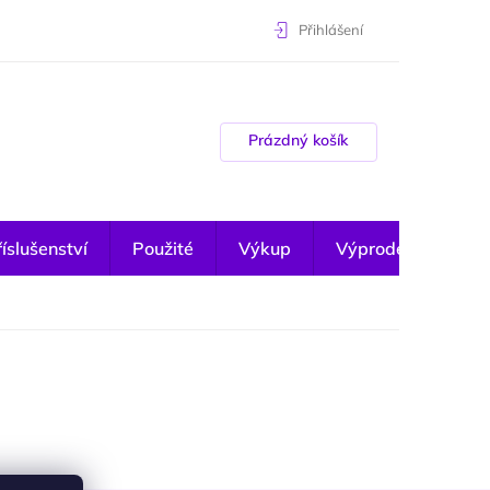
Přihlášení
Nákupní košík
Prázdný košík
íslušenství
Použité
Výkup
Výprodej