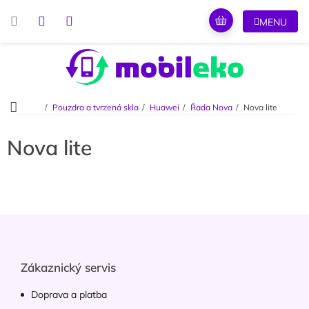
Přejít
na
obsah
Domů
Pouzdra a tvrzená skla
Huawei
Řada Nova
Nova lite
Nova lite
Z
á
p
a
Zákaznický servis
t
í
Doprava a platba