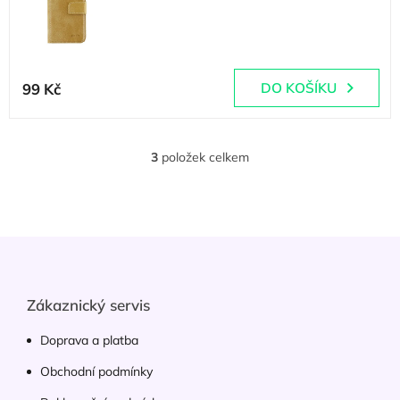
(
1 ks
)
99 Kč
DO KOŠÍKU
3
položek celkem
O
v
l
á
d
Z
a
á
c
p
í
p
a
Zákaznický servis
r
t
v
í
Doprava a platba
k
y
Obchodní podmínky
v