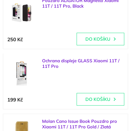
Pouzdro ALIGATOR Magnetto Xiaomi
ý
o
11T / 11T Pro, Black
p
d
i
u
(
1 ks
)
s
k
p
t
r
ů
250 Kč
DO KOŠÍKU
o
d
u
k
Ochrana displeje GLASS Xiaomi 11T /
t
11T Pro
ů
(
2 ks
)
199 Kč
DO KOŠÍKU
Molan Cano Issue Book Pouzdro pro
Xiaomi 11T / 11T Pro Gold / Zlatá