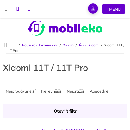
Přejít
na
obsah
Domů
Pouzdra a tvrzená skla
Xiaomi
Řada Xiaomi
Xiaomi 11T /
11T Pro
Xiaomi 11T / 11T Pro
Ř
a
Nejprodávanější
Nejlevnější
Nejdražší
Abecedně
z
e
n
Otevřít filtr
í
p
V
r