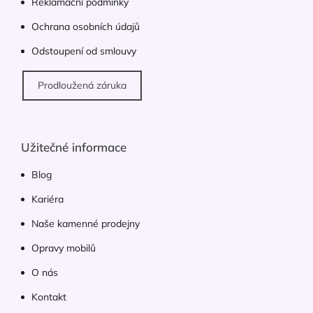
ý
Reklamační podmínky
p
Ochrana osobních údajů
i
s
Odstoupení od smlouvy
u
Prodloužená záruka
Užitečné informace
Blog
Kariéra
Naše kamenné prodejny
Opravy mobilů
O nás
Kontakt