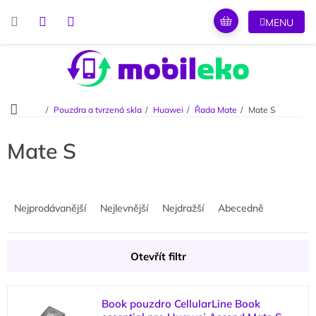
Přejít
na
obsah
Domů
Pouzdra a tvrzená skla
Huawei
Řada Mate
Mate S
Mate S
Ř
a
Nejprodávanější
Nejlevnější
Nejdražší
Abecedně
z
e
n
Otevřít filtr
í
p
V
r
Book pouzdro CellularLine Book
ý
o