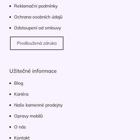
ý
Reklamační podmínky
p
Ochrana osobních údajů
i
s
Odstoupení od smlouvy
u
Prodloužená záruka
Užitečné informace
Blog
Kariéra
Naše kamenné prodejny
Opravy mobilů
O nás
Kontakt