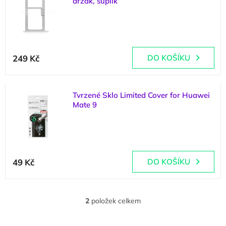
držák, šuplík
p
d
i
u
(
2 ks
)
s
k
p
t
r
ů
249 Kč
DO KOŠÍKU
o
d
u
k
Tvrzené Sklo Limited Cover for Huawei
t
Mate 9
ů
(
2 ks
)
Průměrné
hodnocení
49 Kč
DO KOŠÍKU
produktu
je
5,0
z
2
položek celkem
O
5
v
hvězdiček.
l