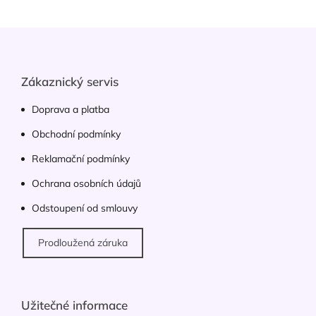
á
d
Z
a
á
c
p
í
p
a
Zákaznický servis
r
t
v
í
Doprava a platba
k
y
Obchodní podmínky
v
ý
Reklamační podmínky
p
Ochrana osobních údajů
i
s
Odstoupení od smlouvy
u
Prodloužená záruka
Užitečné informace