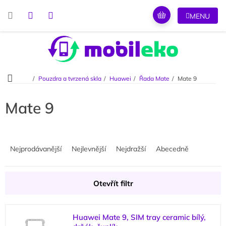
Přejít
na
obsah
Domů
Pouzdra a tvrzená skla
Huawei
Řada Mate
Mate 9
Mate 9
Ř
a
Nejprodávanější
Nejlevnější
Nejdražší
Abecedně
z
e
n
Otevřít filtr
í
p
V
r
Huawei Mate 9, SIM tray ceramic bílý,
ý
o